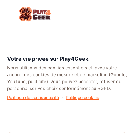
Aller
☰
au
Connex
ou
contenu
inscrip
TENDANCES
EA SPORTS FC™ 27
LEAGUE OF LEGENDS
BATT
Votre vie privée sur Play4Geek
Nous utilisons des cookies essentiels et, avec votre
accord, des cookies de mesure et de marketing (Google,
YouTube, publicité). Vous pouvez accepter, refuser ou
personnaliser vos choix conformément au RGPD.
Politique de confidentialité
·
Politique cookies