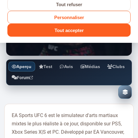
Tout refuser
FICHE JEU
Personnaliser
EA Sports UFC 6
Tout accepter
COMBAT
19/06/2026
Aperçu
Test
Avis
Médias
Clubs
Forum
Ajout
à
ma
collec
EA Sports UFC 6 est le simulateur d'arts martiaux
mixtes le plus réaliste à ce jour, disponible sur PS5,
Xbox Series X|S et PC. Développé par EA Vancouver,