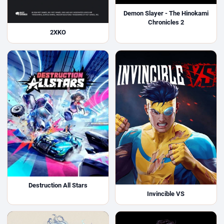
Demon Slayer - The Hinokami
Chronicles 2
2XKO
Destruction All Stars
Invincible VS