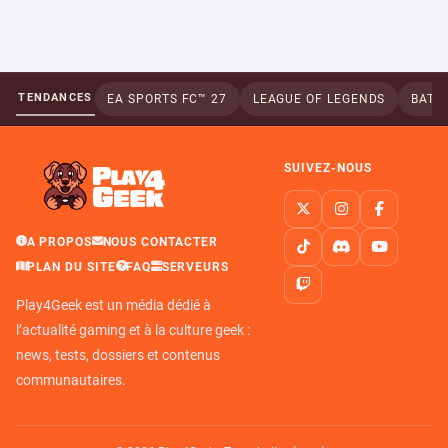
TENDANCES
EA SPORTS FC™ 27
LEAGUE OF LEGENDS
BATTL
SUIVEZ-NOUS
A PROPOS
NOUS CONTACTER
PLAN DU SITE
FAQ
SERVEURS
Play4Geek est un média dédié à
l’actualité gaming et à la culture geek :
news, tests, dossiers et contenus
communautaires.