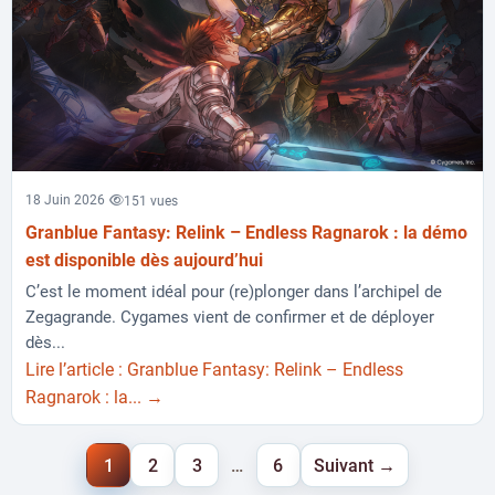
18 Juin 2026
151 vues
Granblue Fantasy: Relink – Endless Ragnarok : la démo
est disponible dès aujourd’hui
C’est le moment idéal pour (re)plonger dans l’archipel de
Zegagrande. Cygames vient de confirmer et de déployer
dès...
Lire l’article : Granblue Fantasy: Relink – Endless
Ragnarok : la... →
1
2
3
…
6
Suivant →