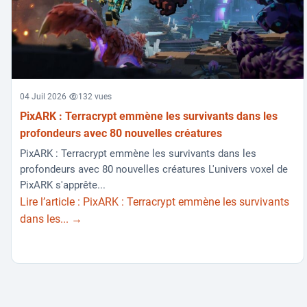
04 Juil 2026
132 vues
PixARK : Terracrypt emmène les survivants dans les
profondeurs avec 80 nouvelles créatures
PixARK : Terracrypt emmène les survivants dans les
profondeurs avec 80 nouvelles créatures L'univers voxel de
PixARK s'apprête...
Lire l’article : PixARK : Terracrypt emmène les survivants
dans les... →
Navigation