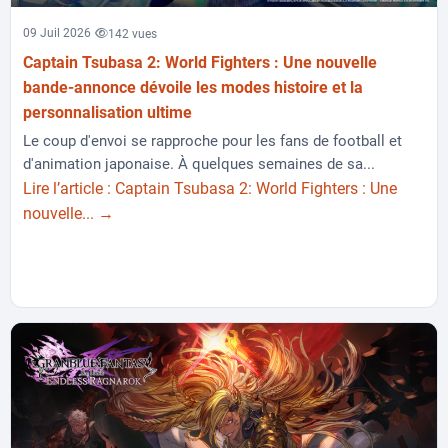
09 Juil 2026
142 vues
Captain Tsubasa 2: World Fighters : Une nouvelle
bande-annonce dévoile les modes histoire et la
personnalisation ultime
Le coup d'envoi se rapproche pour les fans de football et
d'animation japonaise. À quelques semaines de sa...
Lire l’article : Captain Tsubasa 2: World Fighters : Une
nouvelle... →