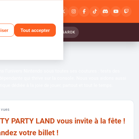
Connexion
ou
inscription
iser
Tout accepter
ANTASY RELINK : ENDLESS RANGAROK
ons l’univers Nintendo sous toutes ses coutures : tests des
ndépendante qui thrive sur la console. Nous vous aidons aussi
que dédiée à la joie de jouer, partout et tout le temps.
 vues
Y PARTY LAND vous invite à la fête !
ez votre billet !