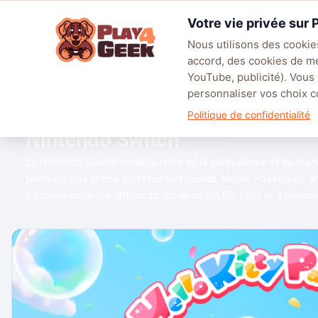
Aller
Votre vie privée sur
au
☰
contenu
Nous utilisons des cookies
accord, des cookies de m
TENDANCES
EA SPORTS FC™ 27
LEAGUE OF LEGENDS
BATT
YouTube, publicité). Vous
personnaliser vos choix
Politique de confidentialité
RUBRIQUE
Nintendo Switch
La Nintendo Switch reste la reine de la polyvalence et du jeu 
premiers prix et des blockbusters (Zelda, Mario, Pokémon), a
à choisir entre les différents modèles (OLED, Lite) et à navig