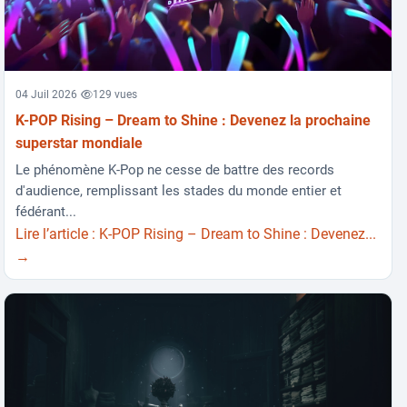
04 Juil 2026
129 vues
K-POP Rising – Dream to Shine : Devenez la prochaine
superstar mondiale
Le phénomène K-Pop ne cesse de battre des records
d'audience, remplissant les stades du monde entier et
fédérant...
Lire l’article : K-POP Rising – Dream to Shine : Devenez...
→