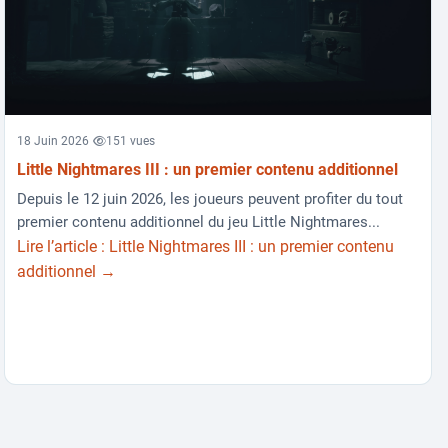
18 Juin 2026
151 vues
Little Nightmares III : un premier contenu additionnel
Depuis le 12 juin 2026, les joueurs peuvent profiter du tout
premier contenu additionnel du jeu Little Nightmares...
Lire l’article : Little Nightmares III : un premier contenu
additionnel →