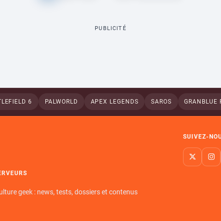
PUBLICITÉ
LEFIELD 6
PALWORLD
APEX LEGENDS
SAROS
GRANBLUE 
SUIVEZ-NO
ERVEURS
ulture geek : news, tests, dossiers et contenus