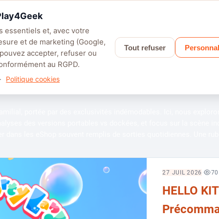
 Play4Geek
 essentiels et, avec votre
esure et de marketing (Google,
Tout refuser
Personnal
LEFIELD 6
PALWORLD
APEX LEGENDS
SAROS
GRANBLUE F
 pouvez accepter, refuser ou
 conformément au RGPD.
·
Politique cookies
familial, portée par des exclusivités indémodables. Ici, nous explor
nalyses des versions portables vs dockées, et focus sur la scène i
uer dans les eShop souvent remplis de sorties quotidiennes. Une rubri
70
27 JUIL 2026
HELLO KITT
Précommand