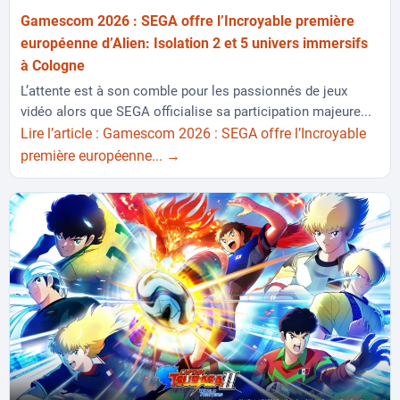
Gamescom 2026 : SEGA offre l’Incroyable première
européenne d’Alien: Isolation 2 et 5 univers immersifs
à Cologne
L’attente est à son comble pour les passionnés de jeux
vidéo alors que SEGA officialise sa participation majeure...
Lire l’article : Gamescom 2026 : SEGA offre l’Incroyable
première européenne... →