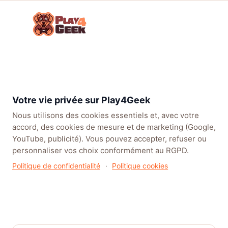
Aller
☰
au
Connex
ou
contenu
inscrip
TENDANCES
EA SPORTS FC™ 27
LEAGUE OF LEGENDS
BATT
Votre vie privée sur Play4Geek
Nous utilisons des cookies essentiels et, avec votre
accord, des cookies de mesure et de marketing (Google,
YouTube, publicité). Vous pouvez accepter, refuser ou
personnaliser vos choix conformément au RGPD.
Politique de confidentialité
·
Politique cookies
FICHE JEU