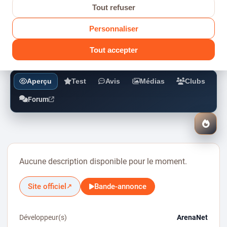
Guild Wars 3
Tout refuser
Personnaliser
MMO
2027
HYPE
Tout accepter
Aperçu
Test
Avis
Médias
Clubs
Forum
J’att
ce
jeu
Aucune description disponible pour le moment.
Site officiel
Bande-annonce
↗
Développeur(s)
ArenaNet