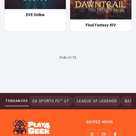
EVE Online
Final Fantasy XIV
PUBLICITÉ
TENDANCES
EA SPORTS FC™ 27
LEAGUE OF LEGENDS
BATTL
SUIVEZ-NOUS