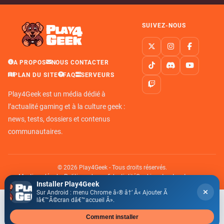
SUIVEZ-NOUS
A PROPOS
NOUS CONTACTER
PLAN DU SITE
FAQ
SERVEURS
Play4Geek est un média dédié à
l’actualité gaming et à la culture geek :
news, tests, dossiers et contenus
communautaires.
© 2026 Play4Geek - Tous droits réservés.
Mentions légales
Politique de confidentialité
Cookies et autres traceurs
Installer Play4Geek
Sur Android : menu Chrome â‹® â†’ Â« Ajouter Ã
lâ€™Ã©cran dâ€™accueil Â».
Comment installer