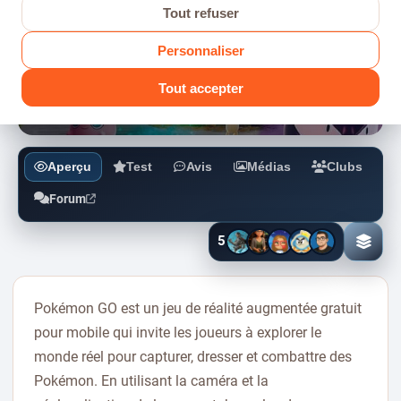
FICHE JEU
Tout refuser
Pokémon GO
Personnaliser
AR • COMBAT • MMO
06/07/2016
Tout accepter
Aperçu
Test
Avis
Médias
Clubs
Forum
5
Ajout
à
ma
collec
Pokémon GO est un jeu de réalité augmentée gratuit
pour mobile qui invite les joueurs à explorer le
monde réel pour capturer, dresser et combattre des
Pokémon. En utilisant la caméra et la