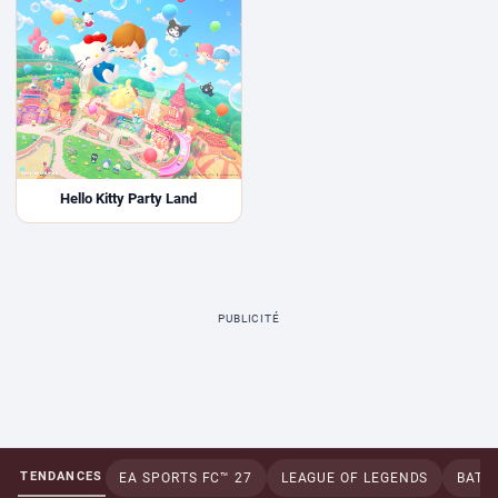
Hello Kitty Party Land
PUBLICITÉ
TENDANCES
EA SPORTS FC™ 27
LEAGUE OF LEGENDS
BATTL