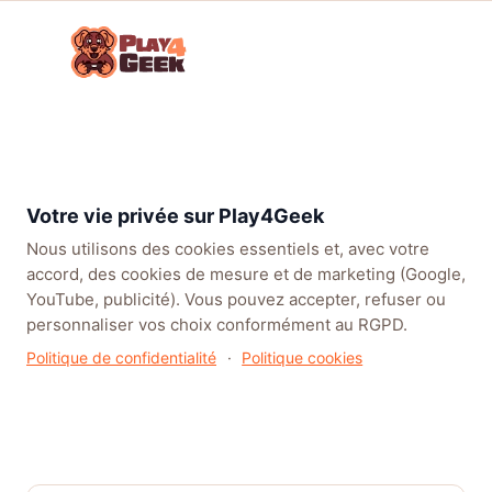
Aller
☰
au
Connex
ou
contenu
inscrip
TENDANCES
EA SPORTS FC™ 27
LEAGUE OF LEGENDS
BATT
Votre vie privée sur Play4Geek
Nous utilisons des cookies essentiels et, avec votre
accord, des cookies de mesure et de marketing (Google,
YouTube, publicité). Vous pouvez accepter, refuser ou
personnaliser vos choix conformément au RGPD.
Politique de confidentialité
·
Politique cookies