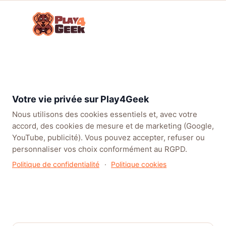
Aller
☰
au
Connex
ou
contenu
inscrip
TENDANCES
EA SPORTS FC™ 27
LEAGUE OF LEGENDS
BATT
DÉCOUVRIR LE PROGRAMME
Succès, défis et récompenses
Votre vie privée sur Play4Geek
Play4Geek
Nous utilisons des cookies essentiels et, avec votre
accord, des cookies de mesure et de marketing (Google,
Créez un compte gratuit pour débloquer des badges,
YouTube, publicité). Vous pouvez accepter, refuser ou
cumuler des points P4G et faire vivre votre profil
personnaliser vos choix conformément au RGPD.
membre : publications, collection, participation aux
Politique de confidentialité
·
Politique cookies
sondages et plus encore.
Créer un compte
Déjà membre ? Se connecter