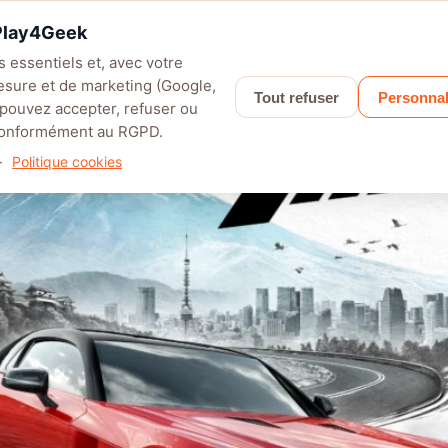
 Play4Geek
 essentiels et, avec votre
esure et de marketing (Google,
Tout refuser
Personnal
LEFIELD 6
PALWORLD
APEX LEGENDS
SAROS
GRANBLUE F
 pouvez accepter, refuser ou
 conformément au RGPD.
 Japon
·
Politique cookies