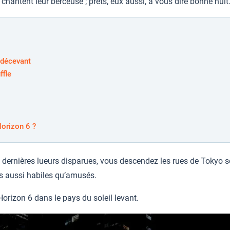
 chantent leur berceuse ; prêts, eux aussi, à vous dire bonne nuit
 décevant
ffle
Horizon 6 ?
s dernières lueurs disparues, vous descendez les rues de Tokyo 
rs aussi habiles qu’amusés.
Horizon 6 dans le pays du soleil levant.