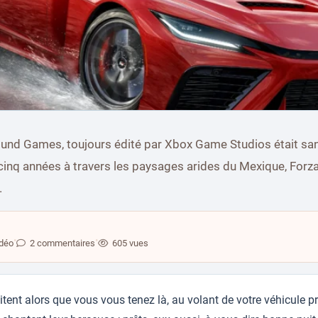
und Games, toujours édité par Xbox Game Studios était sans
vibrant hommage au Japon
cinq années à travers les paysages arides du Mexique, For
.
•
•
idéo
2 commentaires
605 vues
agitent alors que vous vous tenez là, au volant de votre véhicule p