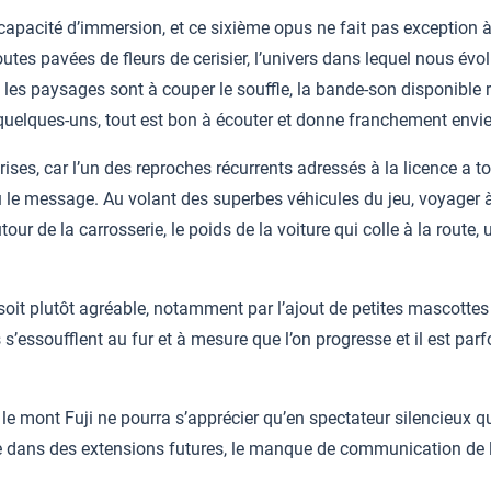
apacité d’immersion, et ce sixième opus ne fait pas exception à
tes pavées de fleurs de cerisier, l’univers dans lequel nous év
 si les paysages sont à couper le souffle, la bande-son disponibl
uelques-uns, tout est bon à écouter et donne franchement envie
ises, car l’un des reproches récurrents adressés à la licence a to
e message. Au volant des superbes véhicules du jeu, voyager à 
ur de la carrosserie, le poids de la voiture qui colle à la route,
e soit plutôt agréable, notamment par l’ajout de petites mascot
s s’essoufflent au fur et à mesure que l’on progresse et il est pa
le mont Fuji ne pourra s’apprécier qu’en spectateur silencieux qu
ble dans des extensions futures, le manque de communication de