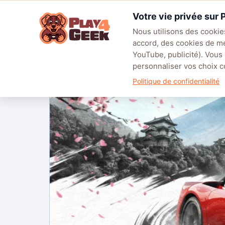
Aller
Votre vie privée sur
au
☰
contenu
Nous utilisons des cookies
accord, des cookies de m
TENDANCES
EA SPORTS FC™ 27
LEAGUE OF LEGENDS
BATT
YouTube, publicité). Vous
personnaliser vos choix
Accueil
/
Tests
/
Forza Horizon 6 : Un vibrant hommage au
Politique de confidentialité