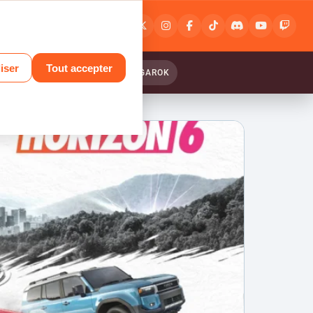
Connexion
ou
inscription
iser
Tout accepter
ANTASY RELINK : ENDLESS RANGAROK