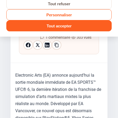
Tout refuser
Personnaliser
Modogameur
Tout accepter
21 Juin 2026
•
3 min de lecture
•
1 commentaire
•
303 vues
Electronic Arts (EA) annonce aujourd’hui la
sortie mondiale immédiate de EA SPORTS™
UFC® 6, la dernière itération de la franchise de
simulation d’arts martiaux mixtes la plus
réaliste au monde. Développé par EA
Vancouver, ce nouvel opus est désormais
disponible sur PlayStation®5, Xbox Series