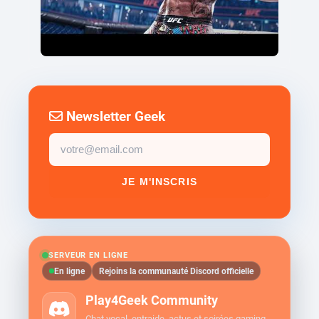
Newsletter Geek
Email
newsletter
JE M'INSCRIS
SERVEUR EN LIGNE
En ligne
Rejoins la communauté Discord officielle
Play4Geek Community
Chat vocal, entraide, actus et soirées gaming.