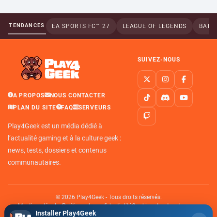
TENDANCES
EA SPORTS FC™ 27
LEAGUE OF LEGENDS
BATTL
SUIVEZ-NOUS
A PROPOS
NOUS CONTACTER
PLAN DU SITE
FAQ
SERVEURS
Play4Geek est un média dédié à
l’actualité gaming et à la culture geek :
news, tests, dossiers et contenus
communautaires.
© 2026 Play4Geek - Tous droits réservés.
Mentions légales
Politique de confidentialité
Cookies et autres traceurs
Installer Play4Geek