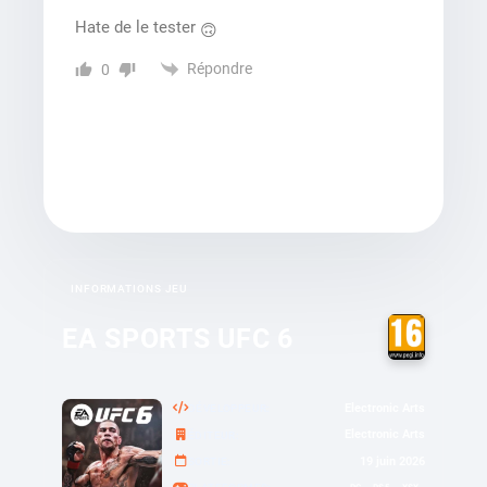
Hate de le tester
🙃
Répondre
0
INFORMATIONS JEU
EA SPORTS UFC 6
Electronic Arts
DÉVELOPPEUR
Electronic Arts
ÉDITEUR
19 juin 2026
SORTIE
PC
PS5
XSX