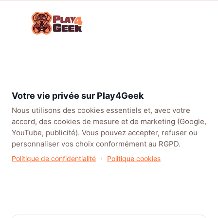
Aller
☰
au
Connex
ou
contenu
inscrip
TENDANCES
EA SPORTS FC™ 27
LEAGUE OF LEGENDS
BATT
Accueil
/
Articles
/
Actualités
/
EA Sports™ UFC® 6 est officiellement disponible dans le
Votre vie privée sur Play4Geek
monde entier
Nous utilisons des cookies essentiels et, avec votre
accord, des cookies de mesure et de marketing (Google,
YouTube, publicité). Vous pouvez accepter, refuser ou
personnaliser vos choix conformément au RGPD.
Politique de confidentialité
·
Politique cookies
EA Sports™ UFC® 6 est
officiellement disponible dans le
monde entier