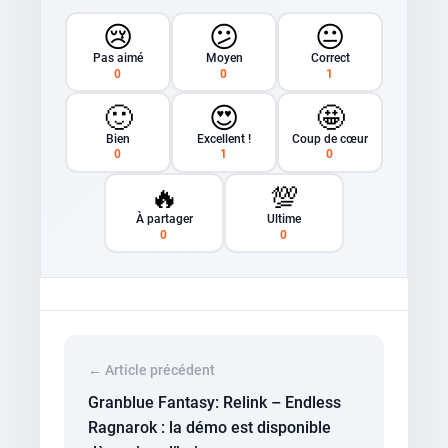
😢
😕
😐
Pas aimé
Moyen
Correct
0
0
1
🙂
😍
🤩
Bien
Excellent !
Coup de cœur
0
1
0
🔥
💯
À partager
Ultime
0
0
← Article précédent
Granblue Fantasy: Relink – Endless
Ragnarok : la démo est disponible