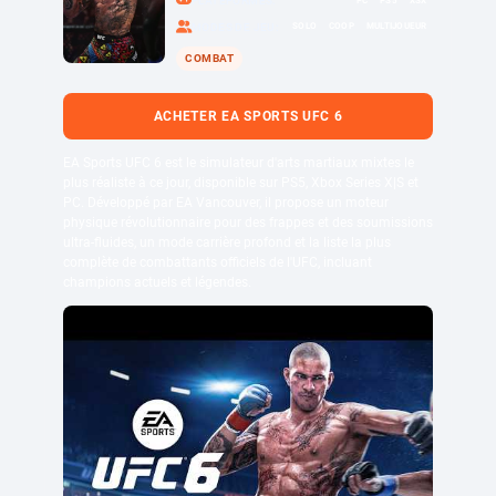
PLATEFORMES
SOLO
COOP
MULTIJOUEUR
MODES DE JEU
COMBAT
ACHETER EA SPORTS UFC 6
EA Sports UFC 6 est le simulateur d'arts martiaux mixtes le
plus réaliste à ce jour, disponible sur PS5, Xbox Series X|S et
PC. Développé par EA Vancouver, il propose un moteur
physique révolutionnaire pour des frappes et des soumissions
ultra-fluides, un mode carrière profond et la liste la plus
complète de combattants officiels de l'UFC, incluant
champions actuels et légendes.