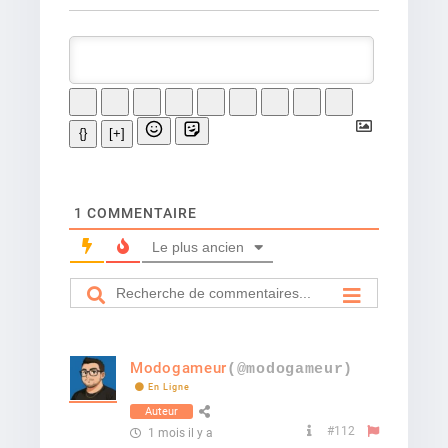
{}
[+]
1
COMMENTAIRE
Le plus ancien
Modogameur
(@modogameur)
En Ligne
Auteur
#112
1 mois il y a