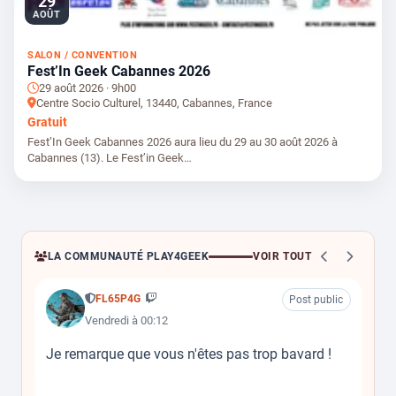
29
AOÛT
SALON / CONVENTION
Fest’In Geek Cabannes 2026
29 août 2026 · 9h00
Centre Socio Culturel, 13440, Cabannes, France
Gratuit
Fest’In Geek Cabannes 2026 aura lieu du 29 au 30 août 2026 à
Cabannes (13). Le Fest’in Geek…
LA COMMUNAUTÉ PLAY4GEEK
VOIR TOUT
FL65P4G
Quiz
Post public
Vendredi à 00:12
Je remarque que vous n'êtes pas trop bavard !
Bon