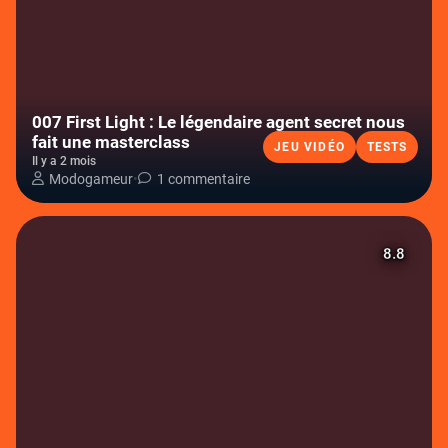
007 First Light : Le légendaire agent secret nous
fait une masterclass
JEU VIDÉO
TESTS
Il y a 2 mois
Modogameur
•
1 commentaire
8.8