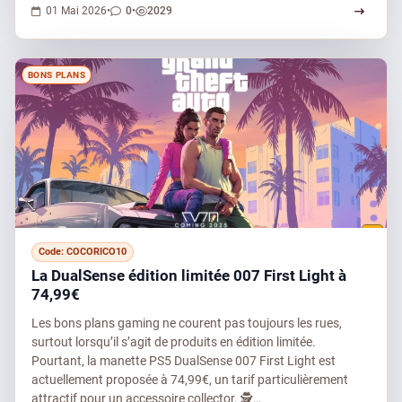
0 commentaires
2029 vues
01 Mai 2026
•
0
•
2029
BONS PLANS
Code: COCORICO10
La DualSense édition limitée 007 First Light à
74,99€
Les bons plans gaming ne courent pas toujours les rues,
surtout lorsqu’il s’agit de produits en édition limitée.
Pourtant, la manette PS5 DualSense 007 First Light est
actuellement proposée à 74,99€, un tarif particulièrement
attractif pour un accessoire collector. 🕵️…