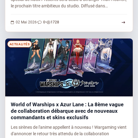
le prochain titre ambitieux du studio. Diffusé dans…
0 commentaires
1728 vues
02 Mai 2026
•
0
•
1728
ACTUALITÉS
World of Warships x Azur Lane : La 8ème vague
de collaboration débarque avec de nouveaux
commandants et skins exclusifs
Les sirènes de l'anime appellent à nouveau ! Wargaming vient
d'annoncer le retour très attendu de la collaboration