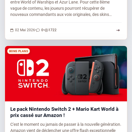
entre World of Warships et Azur Lane. Pour cette 8ème
vague de contenu, les joueurs pourront récupérer de
nouveaux commandants aux voix originales, des skins
inédits…
0 commentaires
1722 vues
02 Mai 2026
•
0
•
1722
BONS PLANS
Le pack Nintendo Switch 2 + Mario Kart World à
prix cassé sur Amazon !
C'est le moment ou jamais de passer à la nouvelle génération.
Amazon vient de déclencher une offre flash exceptionnelle