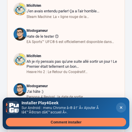
Micifolen
J'en avais entendu parler! Ça a l'air horrible...
Steam Machine: La « ligne rouge de la…
Modogameur
Hate de le tester 🙃
EA Sports™ UFC® 6 est officiellement disponible dans…
Micifolen
Ah je n'y pensais pas qu'une suite allé sortir un jour ! Le
Premier était tellement un bon…
Heave Ho 2 : Le Retour du Coopératif…
Modogameur
J'ai hâte :)
Persona 4 Revival : la date de sortie…
Installer Play4Geek
Sur Android : menu Chrome â‹® â†’ Â« Ajouter Ã
FL65P4G
lâ€™Ã©cran dâ€™accueil Â».
Énorme info sur EA FC 26 THE WORLD GAME, info
importante , énorme je partage!
Comment installer
EA SPORTS FC 26 : la très attendue…