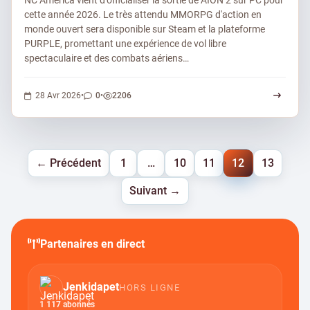
NC America vient d'officialiser la sortie de AION 2 sur PC pour
cette année 2026. Le très attendu MMORPG d'action en
monde ouvert sera disponible sur Steam et la plateforme
PURPLE, promettant une expérience de vol libre
spectaculaire et des combats aériens…
0 commentaires
2206 vues
28 Avr 2026
•
0
•
2206
← Précédent
1
…
10
11
12
13
Suivant →
Partenaires en direct
Jenkidapet
HORS LIGNE
1 117 abonnés