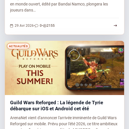
en monde ouvert, édité par Bandai Namco, plongera les
joueurs dans…
0 commentaires
2155 vues
29 Avr 2026
•
0
•
2155
ACTUALITÉS
Guild Wars Reforged : La légende de Tyrie
débarque sur iOS et Android cet été
ArenaNet vient d'annoncer l'arrivée imminente de Guild Wars
Reforged sur mobile. Prévu pour l'été 2026, ce titre ambitieux