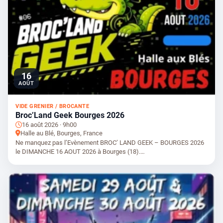
16
AOÛT
VIDE GRENIER / BROCANTE
Broc’Land Geek Bourges 2026
16 août 2026 · 9h00
Halle au Blé, Bourges, France
Ne manquez pas l’Evènement BROC’ LAND GEEK – BOURGES 2026
le DIMANCHE 16 AOUT 2026 à Bourges (18).…