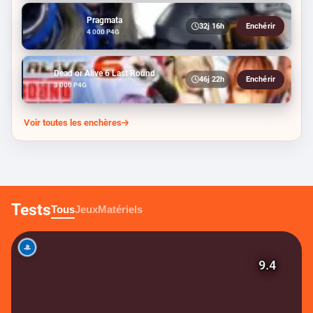
Pragmata
32j 16h
Enchérir
4 000 P4G
Dead or Alive 6 Last Round
46j 22h
Enchérir
3 000 P4G
Voir toutes les enchères
Tests
Tous
Jeux
Matériels
9.4