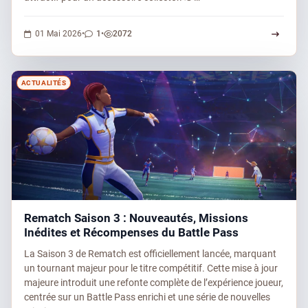
1 commentaire
2072 vues
01 Mai 2026
•
1
•
2072
ACTUALITÉS
Rematch Saison 3 : Nouveautés, Missions
Inédites et Récompenses du Battle Pass
La Saison 3 de Rematch est officiellement lancée, marquant
un tournant majeur pour le titre compétitif. Cette mise à jour
majeure introduit une refonte complète de l’expérience joueur,
centrée sur un Battle Pass enrichi et une série de nouvelles