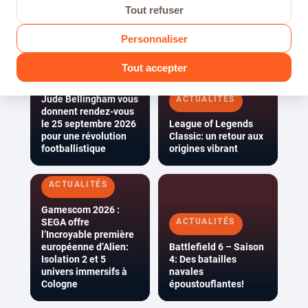
ligne pour le jeu vidéo HELLO KITTY PARTY LAND, le
Tout refuser
jeu festif réunissant la bande...
Personnaliser
ACTUALITÉS
Tout accepter
EA SPORTS FC™ 27 :
Kylian Mbappé et
Jude Bellingham vous
ACTUALITÉS
donnent rendez-vous
le 25 septembre 2026
League of Legends
pour une révolution
Classic: un retour aux
footballistique
origines vibrant
ACTUALITÉS
Gamescom 2026 :
SEGA offre
ACTUALITÉS
l’Incroyable première
européenne d’Alien:
Battlefield 6 – Saison
Isolation 2 et 5
4: Des batailles
univers immersifs à
navales
Cologne
époustouflantes!