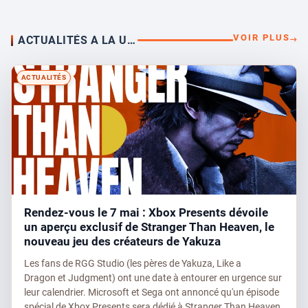
VOIR PLUS
ACTUALITÉS A LA UNE !
ACTUALITÉS
Rendez-vous le 7 mai : Xbox Presents dévoile
un aperçu exclusif de Stranger Than Heaven, le
nouveau jeu des créateurs de Yakuza
Les fans de RGG Studio (les pères de Yakuza, Like a
Dragon et Judgment) ont une date à entourer en urgence sur
leur calendrier. Microsoft et Sega ont annoncé qu'un épisode
spécial de Xbox Presents sera dédié à Stranger Than Heaven,