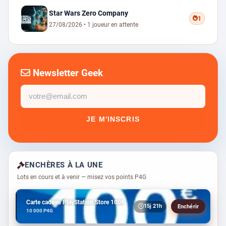
Star Wars Zero Company
1
27/08/2026 • 1 joueur en attente
Newsletter Geek
Email
newsletter
JE M'INSCRIS
ENCHÈRES À LA UNE
Lots en cours et à venir — misez vos points P4G
Carte cadeau PlayStation Store 100€
15j 21h
Enchérir
10 000 P4G