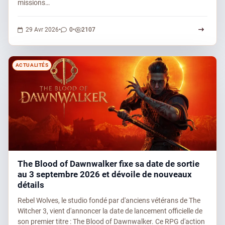
missions…
0 commentaires
2107 vues
29 Avr 2026
•
0
•
2107
ACTUALITÉS
The Blood of Dawnwalker fixe sa date de sortie
au 3 septembre 2026 et dévoile de nouveaux
détails
Rebel Wolves, le studio fondé par d'anciens vétérans de The
Witcher 3, vient d'annoncer la date de lancement officielle de
son premier titre : The Blood of Dawnwalker. Ce RPG d'action