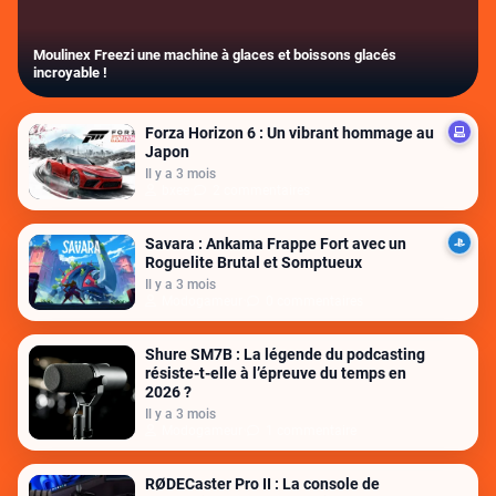
Moulinex Freezi une machine à glaces et boissons glacés
incroyable !
Forza Horizon 6 : Un vibrant hommage au
Japon
Il y a 3 mois
bxee
•
2 commentaires
Savara : Ankama Frappe Fort avec un
Roguelite Brutal et Somptueux
Il y a 3 mois
Modogameur
•
0 commentaires
Shure SM7B : La légende du podcasting
résiste-t-elle à l’épreuve du temps en
2026 ?
Il y a 3 mois
Modogameur
•
1 commentaire
RØDECaster Pro II : La console de