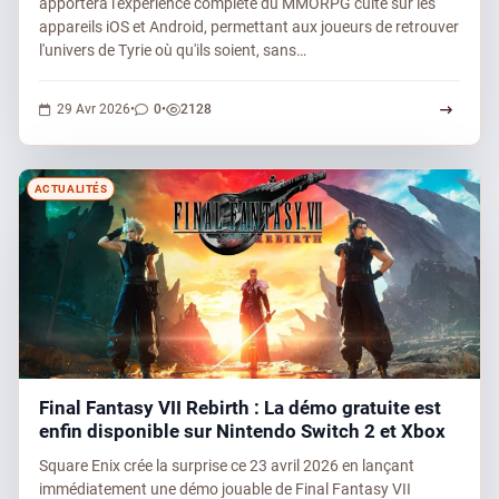
apportera l'expérience complète du MMORPG culte sur les
appareils iOS et Android, permettant aux joueurs de retrouver
l'univers de Tyrie où qu'ils soient, sans…
0 commentaires
2128 vues
29 Avr 2026
•
0
•
2128
ACTUALITÉS
Final Fantasy VII Rebirth : La démo gratuite est
enfin disponible sur Nintendo Switch 2 et Xbox
Square Enix crée la surprise ce 23 avril 2026 en lançant
immédiatement une démo jouable de Final Fantasy VII