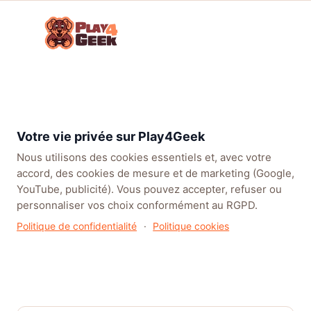
Aller
☰
au
Connex
ou
contenu
inscrip
TENDANCES
EA SPORTS FC™ 27
LEAGUE OF LEGENDS
BATT
À
la
Votre vie privée sur Play4Geek
une
Nous utilisons des cookies essentiels et, avec votre
accord, des cookies de mesure et de marketing (Google,
YouTube, publicité). Vous pouvez accepter, refuser ou
personnaliser vos choix conformément au RGPD.
Politique de confidentialité
·
Politique cookies
ACTUALITÉS
HELLO KITTY PARTY LAND vous invite à la
fête ! Précommandez votre billet !
Il est l'heure de faire la fête ! Bandai Namco
Entertainment Europe a lancé les précommandes en