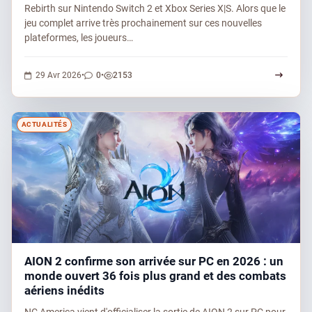
Rebirth sur Nintendo Switch 2 et Xbox Series X|S. Alors que le
jeu complet arrive très prochainement sur ces nouvelles
plateformes, les joueurs…
0 commentaires
2153 vues
29 Avr 2026
•
0
•
2153
ACTUALITÉS
AION 2 confirme son arrivée sur PC en 2026 : un
monde ouvert 36 fois plus grand et des combats
aériens inédits