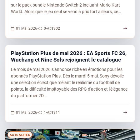
sur le pack bundle Nintendo Switch 2 incluant Mario Kart
World. Alors que le jeu seul se vend à prix fort ailleurs, ce…
0 commentaires
1902 vues
01 Mai 2026
•
0
•
1902
ACTUALITÉS
PlayStation Plus de mai 2026 : EA Sports FC 26,
Wuchang et Nine Sols rejoignent le catalogue
Le mois de mai 2026 s'annonce riche en émotions pour les
abonnés PlayStation Plus. Dès le mardi 5 mai, Sony dévoile
une sélection éclectique mêlant le réalisme du football de
pointe, la difficulté impitoyable des RPG d'action et l'élégance
du platformer 2D.…
1 commentaire
1911 vues
01 Mai 2026
•
1
•
1911
ACTUALITÉS