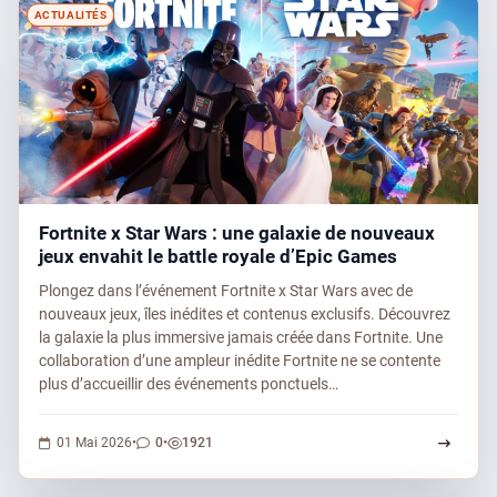
ACTUALITÉS
Fortnite x Star Wars : une galaxie de nouveaux
jeux envahit le battle royale d’Epic Games
Plongez dans l’événement Fortnite x Star Wars avec de
nouveaux jeux, îles inédites et contenus exclusifs. Découvrez
la galaxie la plus immersive jamais créée dans Fortnite. Une
collaboration d’une ampleur inédite Fortnite ne se contente
plus d’accueillir des événements ponctuels…
0 commentaires
1921 vues
01 Mai 2026
•
0
•
1921