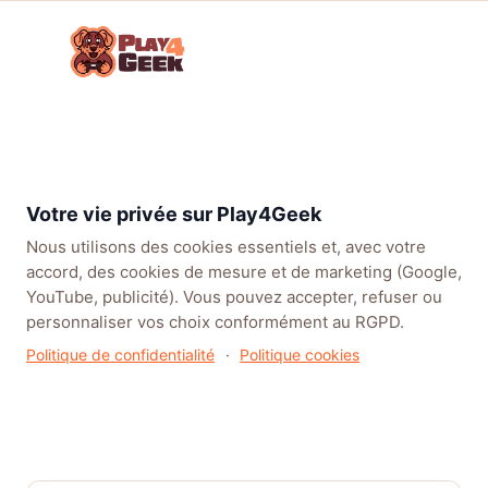
Aller
☰
au
Connex
ou
contenu
inscrip
TENDANCES
EA SPORTS FC™ 27
LEAGUE OF LEGENDS
BATT
DOSSIER RÉDACTION
Avis Pro
Votre vie privée sur Play4Geek
Tests Play4Geek des jeux vidéo et du matériel
Nous utilisons des cookies essentiels et, avec votre
gaming.
accord, des cookies de mesure et de marketing (Google,
YouTube, publicité). Vous pouvez accepter, refuser ou
personnaliser vos choix conformément au RGPD.
Tous
Jeux vidéo
Matériel
Politique de confidentialité
·
Politique cookies