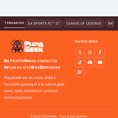
TENDANCES
EA SPORTS FC™ 27
LEAGUE OF LEGENDS
BATTL
SUIVEZ-NOUS
A PROPOS
NOUS CONTACTER
PLAN DU SITE
FAQ
SERVEURS
Play4Geek est un média dédié à
l’actualité gaming et à la culture geek :
news, tests, dossiers et contenus
communautaires.
© 2026 Play4Geek - Tous droits réservés.