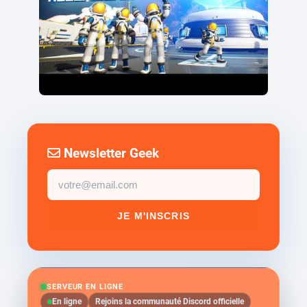
Newsletter Geek
Email
newsletter
JE M'INSCRIS
SERVEUR EN LIGNE
En ligne
Rejoins la communauté Discord officielle