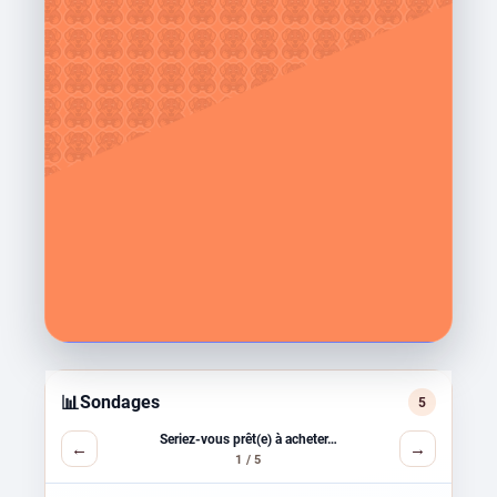
📊
Sondages
5
Seriez-vous prêt(e) à acheter…
←
→
1 / 5