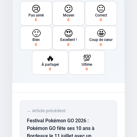
😢
😕
😐
Pas aimé
Moyen
Correct
0
0
0
🙂
😍
🤩
Bien
Excellent !
Coup de cœur
0
0
0
🔥
💯
À partager
Ultime
0
0
← Article précédent
Festival Pokémon GO 2026 :
Pokémon GO fête ses 10 ans à
Bordeaux le 11 juillet avec un