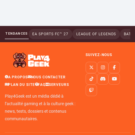
TENDANCES
EA SPORTS FC™ 27
LEAGUE OF LEGENDS
BATTL
SUIVEZ-NOUS
A PROPOS
NOUS CONTACTER
PLAN DU SITE
FAQ
SERVEURS
Play4Geek est un média dédié à
l’actualité gaming et à la culture geek :
news, tests, dossiers et contenus
communautaires.