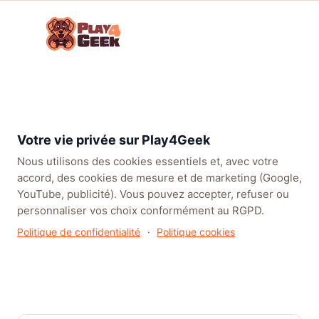
Aller
☰
au
Connex
ou
contenu
inscrip
TENDANCES
EA SPORTS FC™ 27
LEAGUE OF LEGENDS
BATT
Accueil
/
Articles
/
Actualités
/
STARSEEKER : le digne successeur spirituel d’Astroneer en
Votre vie privée sur Play4Geek
Accès Anticipé le 11 juin
Nous utilisons des cookies essentiels et, avec votre
accord, des cookies de mesure et de marketing (Google,
YouTube, publicité). Vous pouvez accepter, refuser ou
personnaliser vos choix conformément au RGPD.
Politique de confidentialité
·
Politique cookies
STARSEEKER : le digne
successeur spirituel d’Astroneer
en Accès Anticipé le 11 juin