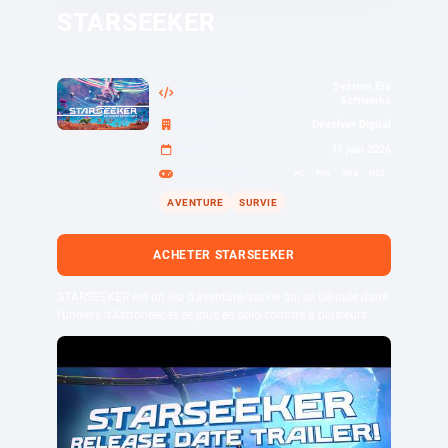
STARSEEKER
System Era
DÉVELOPPEUR
Softworks
Devolver Digital
ÉDITEUR
11 juin 2026
SORTIE
PC
PS5
XSX
NS2
PLATEFORMES
AVENTURE
SURVIE
ACHETER STARSEEKER
STARSEEKER est un jeu d'aventure/survie qui se déroule dans
l'univers d'Astroneer, et se joue en solo comme à plusieurs.