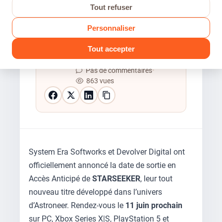
Tout refuser
Personnaliser
bxee
Tout accepter
23 Mai 2026
•
2 min de lecture
•
Pas de commentaires
•
863 vues
System Era Softworks et Devolver Digital ont
officiellement annoncé la date de sortie en
Accès Anticipé de
STARSEEKER
, leur tout
nouveau titre développé dans l’univers
d’Astroneer. Rendez-vous le
11 juin prochain
sur PC, Xbox Series X|S, PlayStation 5 et