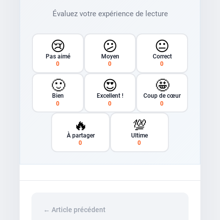
Évaluez votre expérience de lecture
😢
😕
😐
Pas aimé
Moyen
Correct
0
0
0
🙂
😍
🤩
Bien
Excellent !
Coup de cœur
0
0
0
🔥
💯
À partager
Ultime
0
0
← Article précédent