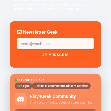
passé alors qu’elle se retrouve piégée dans une version
cauchemardesque et brumeuse de la ville maudite.
Newsletter Geek
Email
newsletter
JE M'INSCRIS
SERVEUR EN LIGNE
En ligne
Rejoins la communauté Discord officielle
Play4Geek Community
Chat vocal, entraide, actus et soirées gaming.