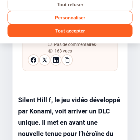
Tout refuser
Personnaliser
Lorgren0069
Tout accepter
29 Juin 2026
•
2 min de lecture
•
Pas de commentaires
•
163 vues
Silent Hill f, le jeu vidéo développé
par Konami, voit arriver un DLC
unique. Il met en avant une
nouvelle tenue pour l’héroïne du