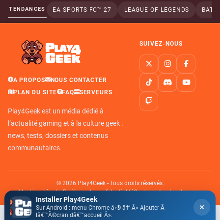
TENDANCES
EA SPORTS FC™ 27
LEAGUE OF LEGENDS
BATTL
SUIVEZ-NOUS
A PROPOS
NOUS CONTACTER
PLAN DU SITE
FAQ
SERVEURS
Play4Geek est un média dédié à
l’actualité gaming et à la culture geek :
news, tests, dossiers et contenus
communautaires.
© 2026 Play4Geek - Tous droits réservés.
Mentions légales
Politique de confidentialité
Cookies et autres traceurs
Installer Play4Geek
Sur Android : menu Chrome â‹® â†’ Â« Ajouter Ã
lâ€™Ã©cran dâ€™accueil Â».