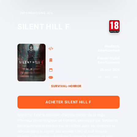
INFORMATIONS JEU
SILENT HILL F
NeoBards
DÉVELOPPEUR
Entertainment
Konami Digital
ÉDITEUR
Entertainment
25 août 2025
SORTIE
PC
PS5
XSX
PLATEFORMES
SURVIVAL-HORROR
ACHETER SILENT HILL F
Silent Hill f est le prochain chapitre majeur de la saga
d’horreur psychologique de Konami, développé par NeoBards
Entertainment et produit par le célèbre Junji Ito. L’histoire se
déroule dans le Japon des années 1960 et suit Hinako
Shimizu, une femme cherchant à percer le mystère de son