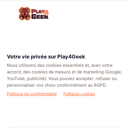
Aller
☰
au
Connex
ou
contenu
inscrip
TENDANCES
EA SPORTS FC™ 27
LEAGUE OF LEGENDS
BATT
Accueil
/
Articles
/
Actualités
/
Silent Hill f X Fatal Frame II Crimson Butterfly REMAKE: une
Votre vie privée sur Play4Geek
collaboration unique!
Nous utilisons des cookies essentiels et, avec votre
accord, des cookies de mesure et de marketing (Google,
YouTube, publicité). Vous pouvez accepter, refuser ou
personnaliser vos choix conformément au RGPD.
Politique de confidentialité
·
Politique cookies
Silent Hill f X Fatal Frame II
Crimson Butterfly REMAKE: une
collaboration unique!