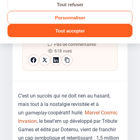
Tout refuser
Personnaliser
Modogameur
Tout accepter
19 Mai 2026
•
6 min de lecture
•
Pas de commentaires
•
618 vues
C’est un succès qui ne doit rien au hasard,
mais tout à la nostalgie revisitée et à
un
gameplay
coopératif huilé.
Marvel Cosmic
Invasion
, le beat’em up développé par Tribute
Games et édité par Dotemu, vient de franchir
un cap symbolique et retentissant : 1,5 million