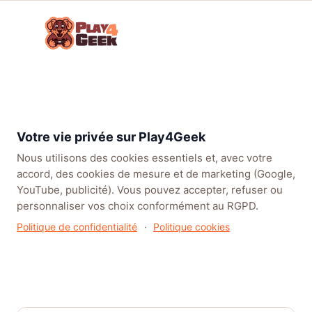
Aller
☰
au
Connex
ou
contenu
inscrip
TENDANCES
EA SPORTS FC™ 27
LEAGUE OF LEGENDS
BATT
Accueil
/
Articles
/
Actualités
/
Marvel Cosmic Invasion : La Chose et Cyclope Entrent dans
Votre vie privée sur Play4Geek
la Mêlée avec le Premier DLC
Nous utilisons des cookies essentiels et, avec votre
accord, des cookies de mesure et de marketing (Google,
YouTube, publicité). Vous pouvez accepter, refuser ou
personnaliser vos choix conformément au RGPD.
Politique de confidentialité
·
Politique cookies
Marvel Cosmic Invasion : La
Chose et Cyclope Entrent dans
la Mêlée avec le Premier DLC