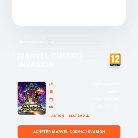
INFORMATIONS JEU
MARVEL COSMIC
INVASION
Tribute Games Inc.
DÉVELOPPEUR
DotEmu
ÉDITEUR
1 décembre 2025
SORTIE
PC
PS5
XSX
NS2
PLATEFORMES
ACTION
BEAT'EM ALL
ACHETER MARVEL COSMIC INVASION