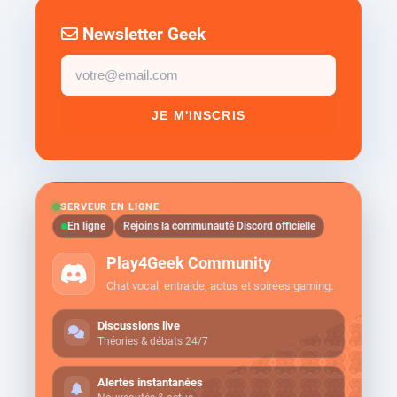
Newsletter Geek
Email
newsletter
JE M'INSCRIS
SERVEUR EN LIGNE
En ligne
Rejoins la communauté Discord officielle
Play4Geek Community
Chat vocal, entraide, actus et soirées gaming.
Discussions live
Théories & débats 24/7
Alertes instantanées