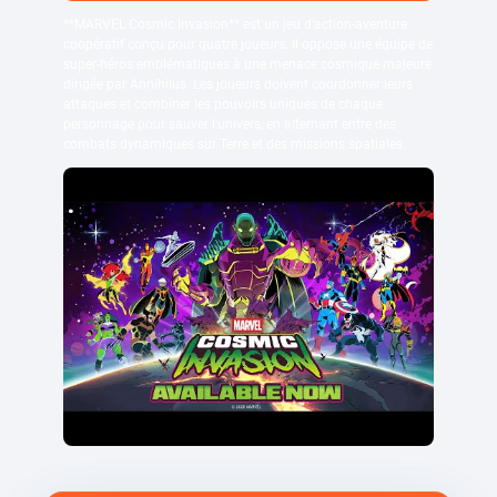
**MARVEL Cosmic Invasion** est un jeu d'action-aventure
coopératif conçu pour quatre joueurs. Il oppose une équipe de
super-héros emblématiques à une menace cosmique majeure
dirigée par Annihilus. Les joueurs doivent coordonner leurs
attaques et combiner les pouvoirs uniques de chaque
personnage pour sauver l'univers, en alternant entre des
combats dynamiques sur Terre et des missions spatiales.