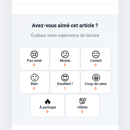
Avez-vous aimé cet article ?
Évaluez votre expérience de lecture
😢
😕
😐
Pas aimé
Moyen
Correct
0
0
0
🙂
😍
🤩
Bien
Excellent !
Coup de cœur
0
1
0
🔥
💯
À partager
Ultime
0
0