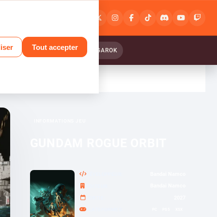
Connexion
ou
inscription
iser
Tout accepter
ANTASY RELINK : ENDLESS RANGAROK
INFORMATIONS JEU
GUNDAM ROGUE ORBIT
Bandai Namco
DÉVELOPPEUR
Bandai Namco
ÉDITEUR
2027
SORTIE
PC
PS5
XSX
PLATEFORMES