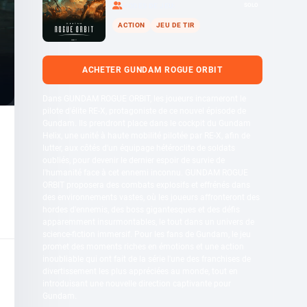
SOLO
MODES DE JEU
ACTION
JEU DE TIR
ACHETER GUNDAM ROGUE ORBIT
Dans GUNDAM ROGUE ORBIT, les joueurs incarneront le
pilote d'élite RE-X, protagoniste de ce nouvel épisode de
Gundam. Ils prendront place dans le cockpit du Gundam
Helix, une unité à haute mobilité pilotée par RE-X, afin de
lutter, aux côtés d'un équipage hétéroclite de soldats
oubliés, pour devenir le dernier espoir de survie de
l'humanité face à cet ennemi inconnu. GUNDAM ROGUE
ORBIT proposera des combats explosifs et effrénés dans
des environnements vastes, où les joueurs affronteront des
hordes d'ennemis, des boss gigantesques et des défis
apparemment insurmontables, le tout dans un univers de
science-fiction immersif. Pour les fans de Gundam, le jeu
promet des moments riches en émotions et une action
inoubliable qui ont fait de la série l'une des franchises de
divertissement les plus appréciées au monde, tout en
introduisant une nouvelle direction captivante pour
Gundam.