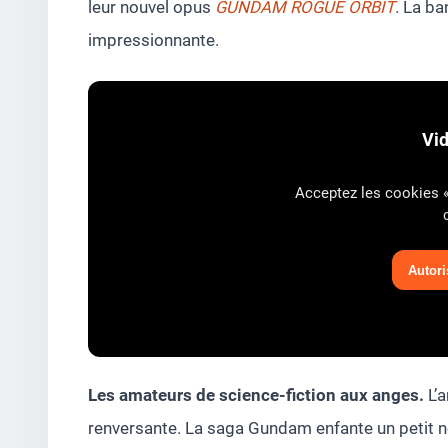
leur nouvel opus
GUNDAM ROGUE ORBIT
. La b
impressionnante.
Vi
Acceptez les cookies « 
Autoris
Les amateurs de science-fiction aux anges.
L’a
renversante. La saga Gundam enfante un petit n