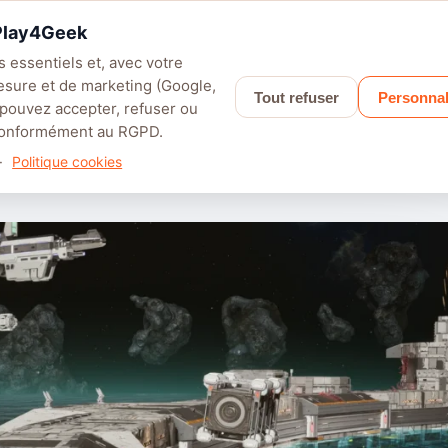
 Play4Geek
 essentiels et, avec votre
esure et de marketing (Google,
Tout refuser
Personnal
LEFIELD 6
PALWORLD
APEX LEGENDS
SAROS
GRANBLUE F
 pouvez accepter, refuser ou
 conformément au RGPD.
nouvel épisode Gundam dévoilé
·
Politique cookies