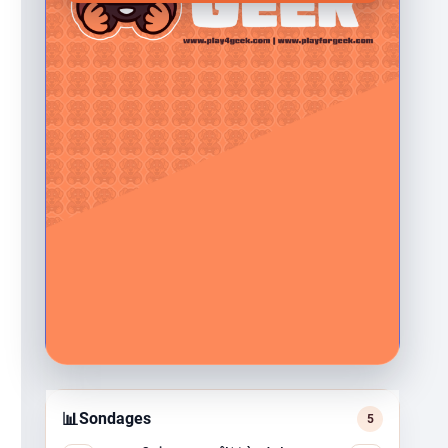
📊
Sondages
5