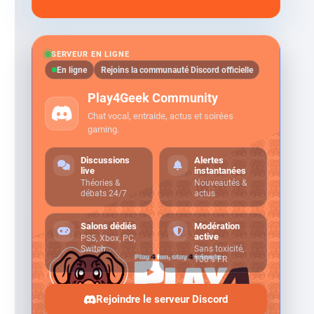
SERVEUR EN LIGNE
En ligne
Rejoins la communauté Discord officielle
Play4Geek Community
Chat vocal, entraide, actus et soirées
gaming.
Discussions
Alertes
live
instantanées
Théories &
Nouveautés &
débats 24/7
actus
Salons dédiés
Modération
active
PS5, Xbox, PC,
Switch…
Sans toxicité,
100% FR
Rejoindre le serveur Discord