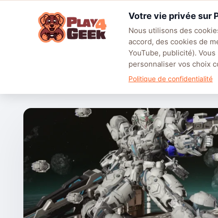
Aller
Votre vie privée sur
au
☰
contenu
Nous utilisons des cookies
accord, des cookies de m
TENDANCES
EA SPORTS FC™ 27
LEAGUE OF LEGENDS
BATT
YouTube, publicité). Vous
personnaliser vos choix
Accueil
/
Articles
/
Actualités
/
GUNDAM ROGUE ORBIT : le 
Politique de confidentialité