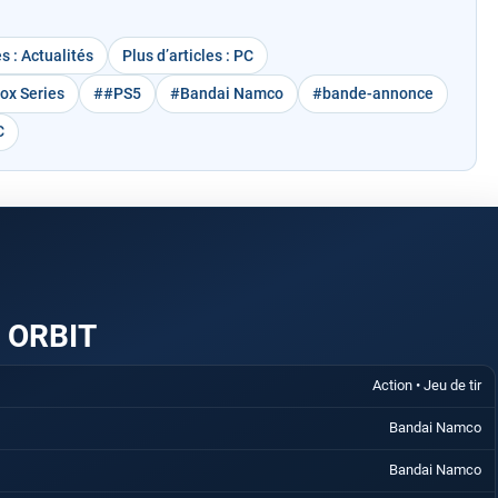
es : Actualités
Plus d’articles : PC
box Series
##PS5
#Bandai Namco
#bande-annonce
C
 ORBIT
Action • Jeu de tir
Bandai Namco
Bandai Namco