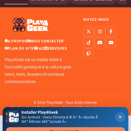
SUIVEZ-NOUS
A PROPOS
NOUS CONTACTER
PLAN DU SITE
FAQ
SERVEURS
Play4Geek est un média dédié à
l’actualité gaming et à la culture geek :
news, tests, dossiers et contenus
communautaires.
© 2026 Play4Geek - Tous droits réservés.
Mentions légales
Politique de confidentialité
Cookies et autres traceurs
Installer Play4Geek
Sur Android : menu Chrome â‹® â†’ Â« Ajouter Ã
lâ€™Ã©cran dâ€™accueil Â».