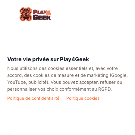
Aller
☰
au
Connex
ou
contenu
inscrip
TENDANCES
EA SPORTS FC™ 27
LEAGUE OF LEGENDS
BATT
Votre vie privée sur Play4Geek
Nous utilisons des cookies essentiels et, avec votre
accord, des cookies de mesure et de marketing (Google,
YouTube, publicité). Vous pouvez accepter, refuser ou
personnaliser vos choix conformément au RGPD.
Politique de confidentialité
·
Politique cookies