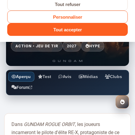
Tout refuser
Personnaliser
FICHE JEU
Tout accepter
GUNDAM ROGUE ORBIT
ACTION • JEU DE TIR
2027
HYPE
Aperçu
Test
Avis
Médias
Clubs
Forum
J’att
ce
jeu
Dans
GUNDAM ROGUE ORBIT
, les joueurs
incarneront le pilote d'élite RE-X, protagoniste de ce