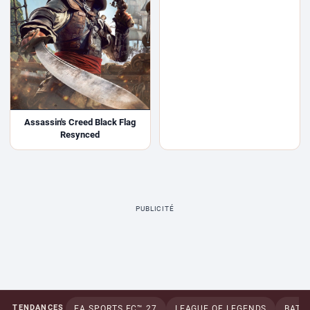
Assassin's Creed Black Flag
Resynced
PUBLICITÉ
TENDANCES
EA SPORTS FC™ 27
LEAGUE OF LEGENDS
BATTL