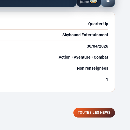
Ajouter
joueur
à
ma
collection
Quarter Up
Skybound Entertainment
30/04/2026
Action • Aventure • Combat
Non renseignées
1
TOUTES LES NEWS