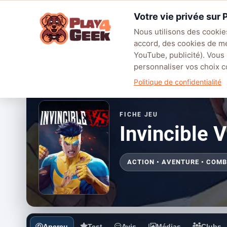
Aller
Votre vie privée sur
au
☰
contenu
Nous utilisons des cookies
accord, des cookies de m
TENDANCES
EA SPORTS FC™ 27
LEAGUE OF LEGENDS
BATT
YouTube, publicité). Vous
personnaliser vos choix
Politique de confidentialité
FICHE JEU
Invincible 
ACTION • AVENTURE • COM
Aperçu
Test
Avis
Médias
Clubs