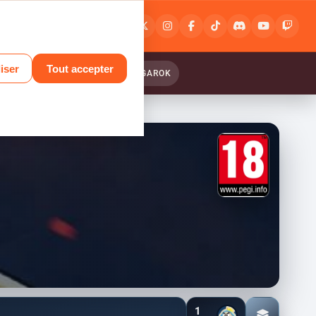
Connexion
ou
inscription
iser
Tout accepter
ANTASY RELINK : ENDLESS RANGAROK
1