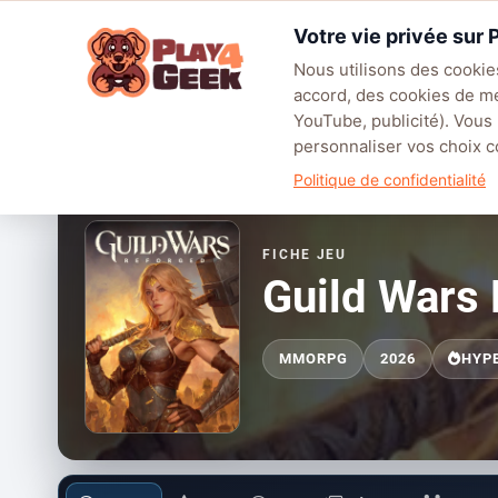
Aller
Votre vie privée sur
au
☰
contenu
Nous utilisons des cookies
accord, des cookies de m
TENDANCES
EA SPORTS FC™ 27
LEAGUE OF LEGENDS
BATT
YouTube, publicité). Vous
personnaliser vos choix
Politique de confidentialité
FICHE JEU
Guild Wars
MMORPG
2026
HYP