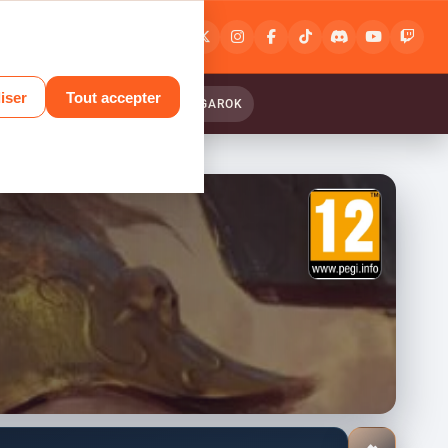
Connexion
ou
inscription
iser
Tout accepter
ANTASY RELINK : ENDLESS RANGAROK