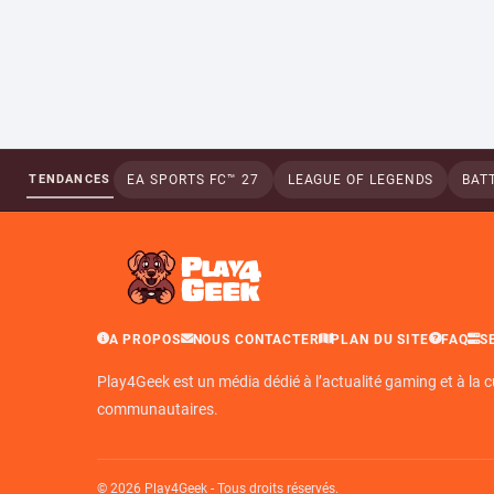
TENDANCES
EA SPORTS FC™ 27
LEAGUE OF LEGENDS
BATT
A PROPOS
NOUS CONTACTER
PLAN DU SITE
FAQ
S
Play4Geek est un média dédié à l’actualité gaming et à la c
communautaires.
© 2026 Play4Geek - Tous droits réservés.