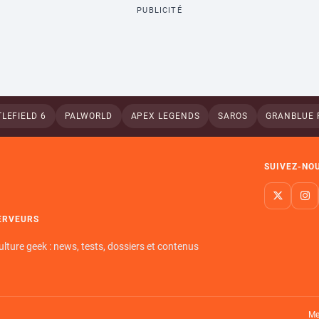
PUBLICITÉ
LEFIELD 6
PALWORLD
APEX LEGENDS
SAROS
GRANBLUE 
SUIVEZ-NO
ERVEURS
ulture geek : news, tests, dossiers et contenus
Me