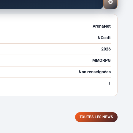
J’attends
ce
jeu
ArenaNet
NCsoft
2026
MMORPG
Non renseignées
1
TOUTES LES NEWS