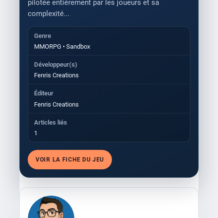
pilotée entièrement par les joueurs et sa
complexité...
Genre
MMORPG • Sandbox
Développeur(s)
Fenris Creations
Éditeur
Fenris Creations
Articles liés
1
VOIR LA FICHE DU JEU