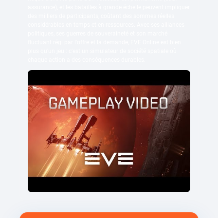
assurance), et les batailles à grande échelle peuvent impliquer
des milliers de participants, coûtant des sommes réelles
considérables en temps et en ressources. Avec ses alliances
politiques, ses guerres de souveraineté et son marché
fluctuant régi par l'offre et la demande, EVE Online est bien
plus qu'un jeu : c'est un simulateur de société spatiale où
chaque action a des conséquences durables.