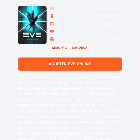
Fenris Creations
DÉVELOPPEUR
Fenris Creations
ÉDITEUR
6 mai 2023
SORTIE
PC
PLATEFORMES
COOP
MULTIJOUEUR
MODES DE JEU
MMORPG
SANDBOX
ACHETER EVE ONLINE
EVE Online est un MMORPG (jeu de rôle en ligne massivement
multijoueur) spatial, réputé pour son univers persistant
unique, son économie pilotée entièrement par les joueurs et
sa complexité stratégique sans équivalent. Développé par
CCP Games, il se distingue par un monde ouvert où des
milliers de joueurs évoluent simultanément sur un seul
serveur ("Tranquility"), façonnant l'histoire de la galaxie New
Eden par leurs actions. Les joueurs peuvent choisir parmi des
centaines de vaisseaux spatiaux hautement personnalisables
pour explorer, commercer, fabriquer, miner ou combattre. La
particularité majeure du jeu réside dans son système de
risque élevé : la perte d'un vaisseau est permanente (sauf