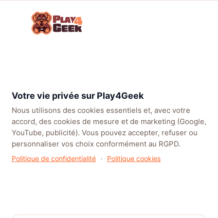
Aller
☰
au
Connex
ou
contenu
inscrip
TENDANCES
EA SPORTS FC™ 27
LEAGUE OF LEGENDS
BATT
Accueil
/
Articles
/
Actualités
/
EVE Online: Cradle of War – Fenris Creations redéfinit la
Votre vie privée sur Play4Geek
guerre interstellaire et l’impact individuel dans New Eden
Nous utilisons des cookies essentiels et, avec votre
accord, des cookies de mesure et de marketing (Google,
YouTube, publicité). Vous pouvez accepter, refuser ou
personnaliser vos choix conformément au RGPD.
Politique de confidentialité
·
Politique cookies
EVE Online: Cradle of War –
Fenris Creations redéfinit la
guerre interstellaire et l’impact
individuel dans New Eden