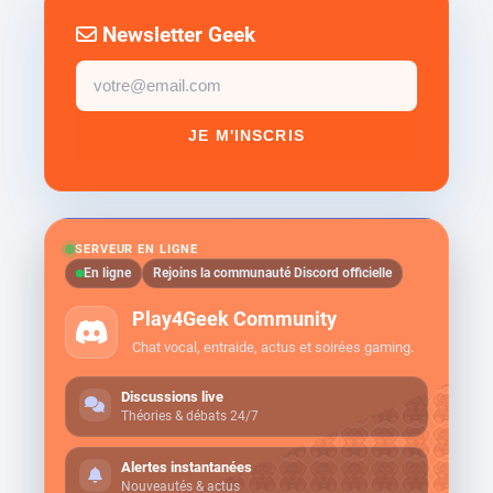
Newsletter Geek
Email
newsletter
JE M'INSCRIS
SERVEUR EN LIGNE
En ligne
Rejoins la communauté Discord officielle
Play4Geek Community
Chat vocal, entraide, actus et soirées gaming.
Discussions live
Théories & débats 24/7
Alertes instantanées
Nouveautés & actus