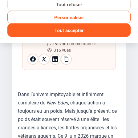
Tout refuser
Personnaliser
Modogameur
Tout accepter
9 Juin 2026
•
6 min de lecture
•
Pas de commentaires
•
316 vues
Dans l’univers impitoyable et infiniment
complexe de
New Eden
, chaque action a
toujours eu un poids. Mais jusqu’à présent, ce
poids était souvent réservé à une élite : les
grandes alliances, les flottes organisées et les
vétérans aguerris. Ce 9 juin 2026 marque un