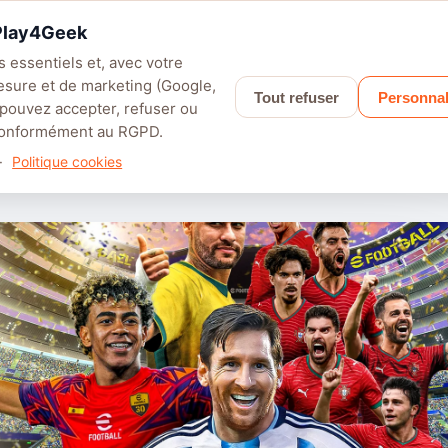
 Play4Geek
 essentiels et, avec votre
esure et de marketing (Google,
Tout refuser
Personnal
LEFIELD 6
PALWORLD
APEX LEGENDS
SAROS
GRANBLUE F
 pouvez accepter, refuser ou
 conformément au RGPD.
sormais disponible sur Nintendo Switch™ 2
·
Politique cookies