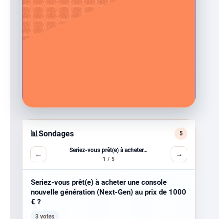
📊
Sondages
5
Seriez-vous prêt(e) à acheter…
←
→
1 / 5
Seriez-vous prêt(e) à acheter une console
nouvelle génération (Next-Gen) au prix de 1000
€ ?
3 votes