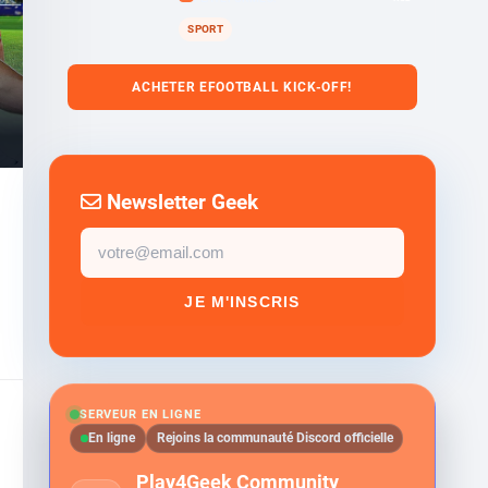
SPORT
ACHETER EFOOTBALL KICK-OFF!
Newsletter Geek
Email
newsletter
JE M'INSCRIS
SERVEUR EN LIGNE
En ligne
Rejoins la communauté Discord officielle
Play4Geek Community