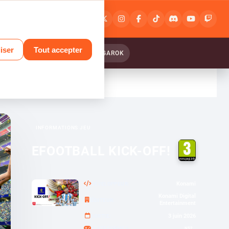
Connexion
ou
inscription
iser
Tout accepter
ANTASY RELINK : ENDLESS RANGAROK
INFORMATIONS JEU
EFOOTBALL KICK-OFF!
Konami
DÉVELOPPEUR
Konami Digital
ÉDITEUR
Entertainment
3 juin 2026
SORTIE
NS2
PLATEFORMES