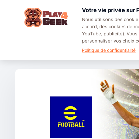
Aller
Votre vie privée sur
au
☰
contenu
Nous utilisons des cookies
accord, des cookies de m
TENDANCES
EA SPORTS FC™ 27
LEAGUE OF LEGENDS
BATT
YouTube, publicité). Vous
personnaliser vos choix
Accueil
/
Articles
/
Actualités
/
eFootball™ Kick-off! est dé
Politique de confidentialité