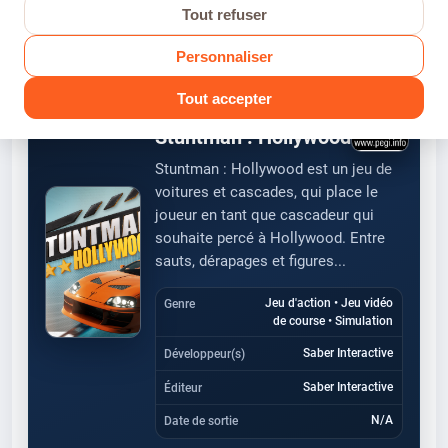
Tout refuser
Modogameur
AUTEUR
Personnaliser
Tout accepter
FICHE JEU
Stuntman : Hollywood
Stuntman : Hollywood est un jeu de
voitures et cascades, qui place le
joueur en tant que cascadeur qui
souhaite percé à Hollywood. Entre
sauts, dérapages et figures...
Jeu d'action • Jeu vidéo
Genre
de course • Simulation
Saber Interactive
Développeur(s)
Saber Interactive
Éditeur
N/A
Date de sortie