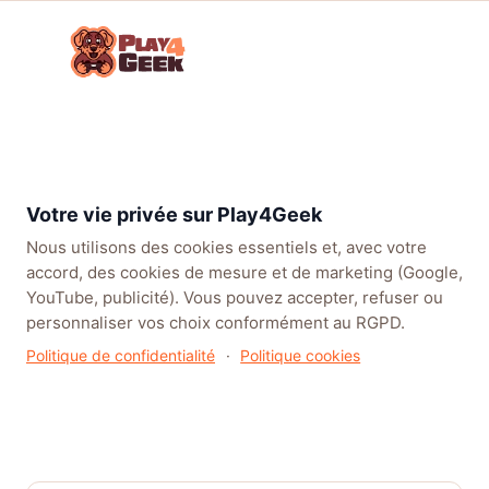
Aller
☰
au
Connex
ou
contenu
inscrip
TENDANCES
EA SPORTS FC™ 27
LEAGUE OF LEGENDS
BATT
Forum
Parlons Jeux
Jeux vidéo
Fiches
Stuntman :
Vidéo !
jeux
Hollywood
Votre vie privée sur Play4Geek
Nous utilisons des cookies essentiels et, avec votre
accord, des cookies de mesure et de marketing (Google,
YouTube, publicité). Vous pouvez accepter, refuser ou
personnaliser vos choix conformément au RGPD.
Stuntman : Hollywood
Politique de confidentialité
·
Politique cookies
Dans Fiches jeux
· Par Modogameur · 2 juillet 2026 · 0 réponses
· 67 vues