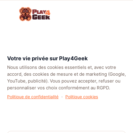
Aller
☰
au
Connex
ou
contenu
inscrip
TENDANCES
EA SPORTS FC™ 27
LEAGUE OF LEGENDS
BATT
Forum
Parlons
Consoles
Playstation
Actu
PlayStation Plus de Mai :
Jeux
Next Gen
5
PS5
Star Wars Outlaws, Red
Vidéo !
Dead Redemption 2 et
Votre vie privée sur Play4Geek
Bramble Rejoignent le
Nous utilisons des cookies essentiels et, avec votre
Catalogue
accord, des cookies de mesure et de marketing (Google,
YouTube, publicité). Vous pouvez accepter, refuser ou
personnaliser vos choix conformément au RGPD.
Politique de confidentialité
·
Politique cookies
PlayStation Plus de Mai : Star
Wars Outlaws, Red Dead