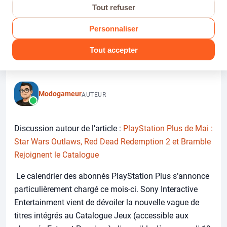
Redemption 2 et Bramble
Tout refuser
Rejoignent le Catalogue
Personnaliser
Dans Actu PS5
· Par Modogameur · 3 juillet 2026 · 0 réponses ·
63 vues
Tout accepter
Modogameur
AUTEUR
Discussion autour de l’article :
PlayStation Plus de Mai :
Star Wars Outlaws, Red Dead Redemption 2 et Bramble
Rejoignent le Catalogue
Le calendrier des abonnés PlayStation Plus s’annonce
particulièrement chargé ce mois-ci. Sony Interactive
Entertainment vient de dévoiler la nouvelle vague de
titres intégrés au Catalogue Jeux (accessible aux