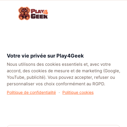
Aller
☰
au
Connex
ou
contenu
inscrip
TENDANCES
EA SPORTS FC™ 27
LEAGUE OF LEGENDS
BATT
Forum
Parlons
Consoles
Playstation
Actu
Little Nightmares III : un
Jeux
Next Gen
5
PS5
premier contenu
Vidéo !
additionnel
Votre vie privée sur Play4Geek
Nous utilisons des cookies essentiels et, avec votre
accord, des cookies de mesure et de marketing (Google,
YouTube, publicité). Vous pouvez accepter, refuser ou
personnaliser vos choix conformément au RGPD.
Politique de confidentialité
·
Politique cookies
Little Nightmares III : un
premier contenu additionnel
Dans Actu PS5
· Par Itsiami · 3 juillet 2026 · 0 réponses · 64
vues