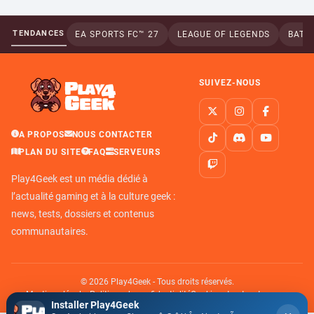
TENDANCES
EA SPORTS FC™ 27
LEAGUE OF LEGENDS
BATTL
SUIVEZ-NOUS
A PROPOS
NOUS CONTACTER
PLAN DU SITE
FAQ
SERVEURS
Play4Geek est un média dédié à
l’actualité gaming et à la culture geek :
news, tests, dossiers et contenus
communautaires.
© 2026 Play4Geek - Tous droits réservés.
Mentions légales
Politique de confidentialité
Cookies et autres traceurs
Installer Play4Geek