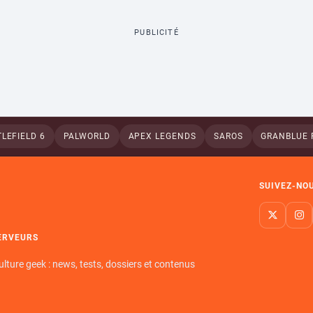
PUBLICITÉ
LEFIELD 6
PALWORLD
APEX LEGENDS
SAROS
GRANBLUE 
SUIVEZ-NO
ERVEURS
ulture geek : news, tests, dossiers et contenus