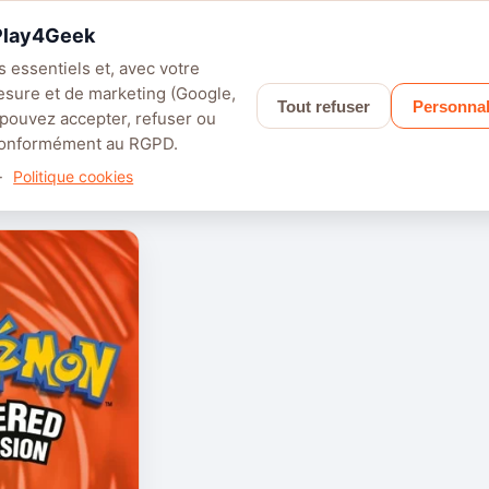
 Play4Geek
 essentiels et, avec votre
esure et de marketing (Google,
Tout refuser
Personnal
LEFIELD 6
PALWORLD
APEX LEGENDS
SAROS
GRANBLUE F
 pouvez accepter, refuser ou
 conformément au RGPD.
·
Politique cookies
– Switch
0