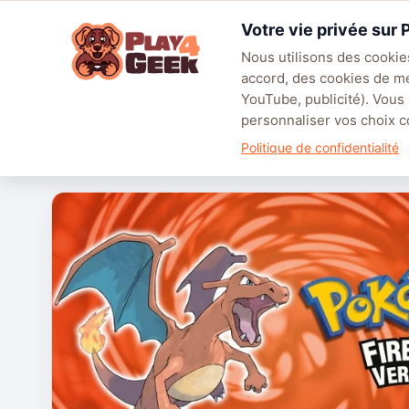
Aller
Votre vie privée sur
au
☰
contenu
Nous utilisons des cookies
accord, des cookies de m
TENDANCES
EA SPORTS FC™ 27
LEAGUE OF LEGENDS
BATT
YouTube, publicité). Vous
personnaliser vos choix
Politique de confidentialité
Pokémon Version Rouge Feu 