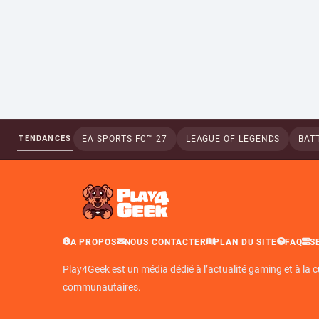
TENDANCES
EA SPORTS FC™ 27
LEAGUE OF LEGENDS
BATT
A PROPOS
NOUS CONTACTER
PLAN DU SITE
FAQ
S
Play4Geek est un média dédié à l’actualité gaming et à la c
communautaires.