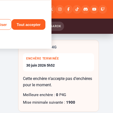
Connexion
ou
inscription
iser
Tout accepter
ANTASY RELINK : ENDLESS RANGAROK
 J’aimes
ENCHÈRE EN P4G
ENCHÈRE TERMINÉE
30 juin 2026 5h52
Cette enchère n’accepte pas d’enchères
pour le moment.
Meilleure enchère :
0
P4G
Mise minimale suivante :
1900