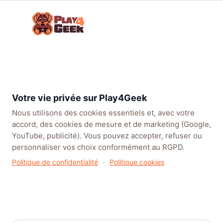
Aller
☰
au
Connex
ou
contenu
inscrip
TENDANCES
EA SPORTS FC™ 27
LEAGUE OF LEGENDS
BATT
Carte cadeau Xbox Live 15€ (Microsoft
Store)
Votre vie privée sur Play4Geek
1 J’aime
Nous utilisons des cookies essentiels et, avec votre
accord, des cookies de mesure et de marketing (Google,
YouTube, publicité). Vous pouvez accepter, refuser ou
personnaliser vos choix conformément au RGPD.
Politique de confidentialité
·
Politique cookies