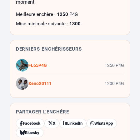
moment.
Meilleure enchère :
1250
P4G
Mise minimale suivante :
1300
DERNIERS ENCHÉRISSEURS
FL65P4G
1250 P4G
XenoX0111
1200 P4G
PARTAGER L’ENCHÈRE
Facebook
X
LinkedIn
WhatsApp
Bluesky