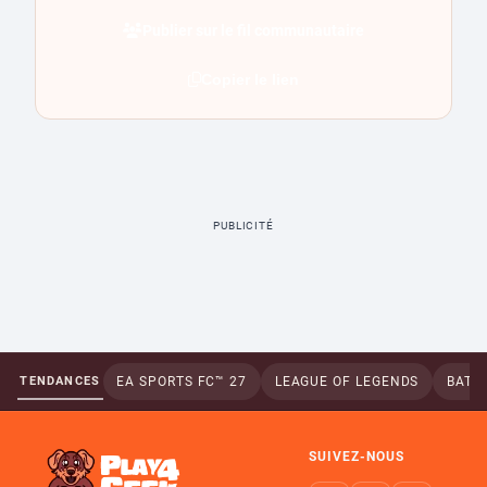
Publier sur le fil communautaire
Copier le lien
PUBLICITÉ
TENDANCES
EA SPORTS FC™ 27
LEAGUE OF LEGENDS
BATTL
SUIVEZ-NOUS