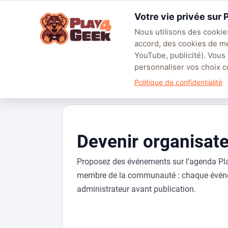
Aller
Votre vie privée sur
au
☰
contenu
Nous utilisons des cookies
accord, des cookies de m
TENDANCES
EA SPORTS FC™ 27
LEAGUE OF LEGENDS
BATT
YouTube, publicité). Vous
personnaliser vos choix
Devenir organisateur
Politique de confidentialité
Devenir organisat
Proposez des événements sur l’agenda Pl
membre de la communauté : chaque événe
administrateur avant publication.