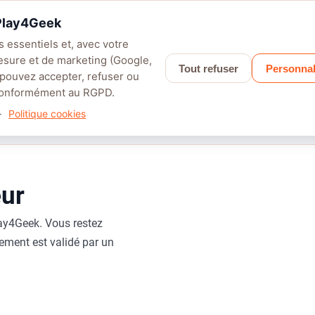
 Play4Geek
 essentiels et, avec votre
esure et de marketing (Google,
Tout refuser
Personnal
LEFIELD 6
PALWORLD
APEX LEGENDS
SAROS
GRANBLUE F
 pouvez accepter, refuser ou
 conformément au RGPD.
·
Politique cookies
eur
ay4Geek. Vous restez
ment est validé par un