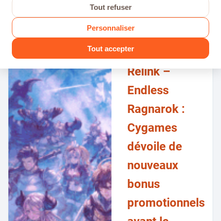
Tout refuser
106 vues
08 JUIL 2026
Personnaliser
Granblue
Tout accepter
Fantasy:
Relink –
Endless
Ragnarok :
Cygames
dévoile de
nouveaux
bonus
promotionnels