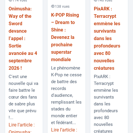
114 vues
146 vues
138 vues
Onimusha:
PixARK :
K-POP Rising
Way of the
Terracrypt
– Dream to
Sword
emmène les
Shine :
devance
survivants
Devenez la
l’appel :
dans les
prochaine
Sortie
profondeurs
superstar
avancée au 4
avec 80
mondiale
septembre
nouvelles
2026 !
créatures
Le phénomène
K-Pop ne cesse
C'est une
PixARK :
de battre des
nouvelle qui va
Terracrypt
records
faire battre le
emmène les
d'audience,
cœur des fans
survivants
remplissant les
de sabre plus
dans les
stades du
vite que prévu
profondeurs
monde entier
!...
avec 80
et fédérant...
nouvelles
Lire l’article :
Lire l’article :
créatures
Onimusha: