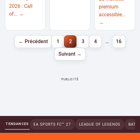
2026 : Call
premium
of... →
accessible...
→
Navigation
← Précédent
1
2
3
4
…
16
des
Suivant →
articles
de
PUBLICITÉ
catégorie
TENDANCES
EA SPORTS FC™ 27
LEAGUE OF LEGENDS
BATTL