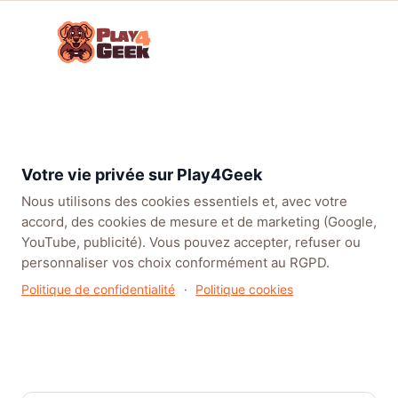
Aller
☰
au
Connex
ou
contenu
inscrip
TENDANCES
EA SPORTS FC™ 27
LEAGUE OF LEGENDS
BATT
RUBRIQUE
Actualités
Votre vie privée sur Play4Geek
Le monde du jeu vidéo évolue à une vitesse fulgurante.
Nous utilisons des cookies essentiels et, avec votre
Dans cette section, nous trions pour vous le vrai du faux
accord, des cookies de mesure et de marketing (Google,
parmi les rumeurs, les annonces officielles et les
YouTube, publicité). Vous pouvez accepter, refuser ou
sorties de la semaine. Au-delà de la simple dépêche,
personnaliser vos choix conformément au RGPD.
nous contextualisons chaque news : impact sur
Politique de confidentialité
·
Politique cookies
l’industrie, analyse des stratégies des éditeurs et ce que
cela signifie concrètement pour vous, joueurs. Restez
informés sans vous noyer dans le flux constant
d’informations.