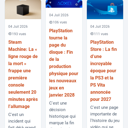
04 Juil 2026
106 vues
04 Juil 2026
04 Juil 2026
PlayStation
193 vues
111 vues
tourne la
Steam
PlayStation
page du
Machine: La «
Store : La fin
disque : Fin
ligne rouge de
d’une
de la
la mort »
incroyable
production
frappe une
époque pour
physique pour
première
la PS3 et la
les nouveaux
console
PS Vita
jeux en
seulement 20
annoncée
janvier 2028
minutes après
pour 2027
C'est une
l’allumage
C'est une page
décision
importante de
C'est un
historique qui
l'histoire du jeu
incident qui
marque la fin
vidéo qui se
fait déjà grand