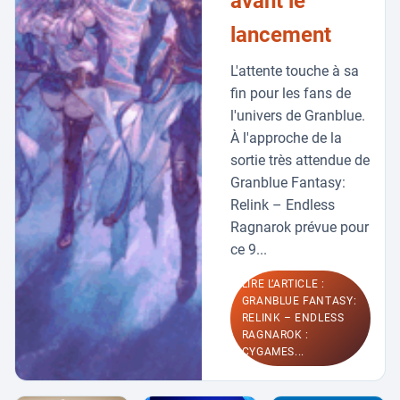
avant le
lancement
L'attente touche à sa
fin pour les fans de
l'univers de Granblue.
À l'approche de la
sortie très attendue de
Granblue Fantasy:
Relink – Endless
Ragnarok prévue pour
ce 9...
LIRE L’ARTICLE :
GRANBLUE FANTASY:
RELINK – ENDLESS
RAGNAROK :
CYGAMES...