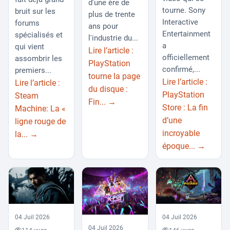
d'une ère de
tourne. Sony
bruit sur les
plus de trente
Interactive
forums
ans pour
Entertainment
spécialisés et
l'industrie du...
a
qui vient
Lire l’article :
officiellement
assombrir les
PlayStation
confirmé,...
premiers...
tourne la page
Lire l’article :
Lire l’article :
du disque :
PlayStation
Steam
Fin... →
Store : La fin
Machine: La «
d’une
ligne rouge de
incroyable
la... →
époque... →
04 Juil 2026
04 Juil 2026
04 Juil 2026