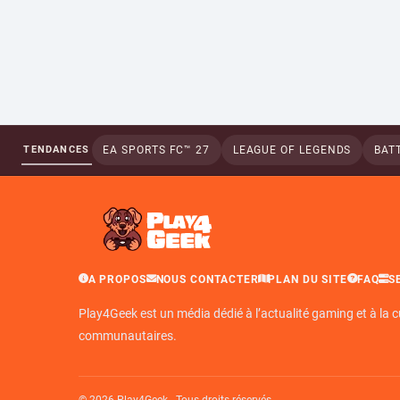
TENDANCES
EA SPORTS FC™ 27
LEAGUE OF LEGENDS
BATT
A PROPOS
NOUS CONTACTER
PLAN DU SITE
FAQ
S
Play4Geek est un média dédié à l’actualité gaming et à la c
communautaires.
© 2026 Play4Geek - Tous droits réservés.