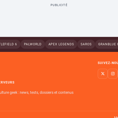
PUBLICITÉ
LEFIELD 6
PALWORLD
APEX LEGENDS
SAROS
GRANBLUE 
SUIVEZ-NO
ERVEURS
ulture geek : news, tests, dossiers et contenus
Me