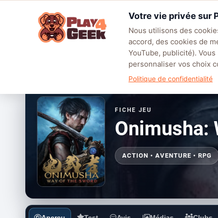
Aller
Votre vie privée sur
au
☰
contenu
Nous utilisons des cookies
accord, des cookies de m
TENDANCES
EA SPORTS FC™ 27
LEAGUE OF LEGENDS
BATT
YouTube, publicité). Vous
personnaliser vos choix
Politique de confidentialité
FICHE JEU
Onimusha: 
ACTION • AVENTURE • RPG
Aperçu
Test
Avis
Médias
Clubs