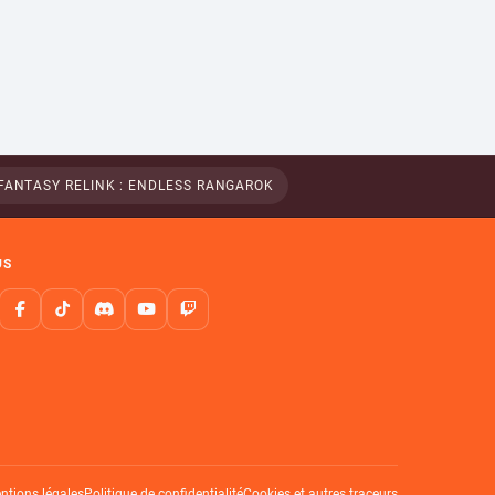
FANTASY RELINK : ENDLESS RANGAROK
US
ntions légales
Politique de confidentialité
Cookies et autres traceurs