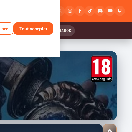
Connexion
ou
inscription
iser
Tout accepter
ANTASY RELINK : ENDLESS RANGAROK