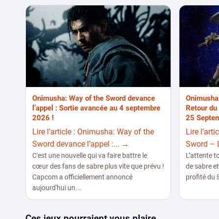
Onimusha: Way of the Sword devance
Onimusha:
l’appel : Sortie avancée au 4 septembre
Retour du
2026 !
25 Septe
Lire l’article : Onimusha: Way of the
Lire l’art
Sword devance l’appel :... →
Sword – L
C'est une nouvelle qui va faire battre le
L’attente t
cœur des fans de sabre plus vite que prévu !
de sabre e
Capcom a officiellement annoncé
profité du 
aujourd'hui un...
Ces jeux pourraient vous plaire