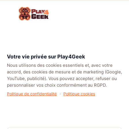
Aller
☰
au
Connex
ou
contenu
inscrip
TENDANCES
EA SPORTS FC™ 27
LEAGUE OF LEGENDS
BATT
Forum
Parlons Jeux Vidéo !
Jeux vidéo
Fiches jeux
Persona
6
Votre vie privée sur Play4Geek
Nous utilisons des cookies essentiels et, avec votre
accord, des cookies de mesure et de marketing (Google,
YouTube, publicité). Vous pouvez accepter, refuser ou
personnaliser vos choix conformément au RGPD.
Persona 6
Politique de confidentialité
·
Politique cookies
Dans Fiches jeux
· Par Modogameur · 2 juillet 2026 · 0 réponses
· 52 vues