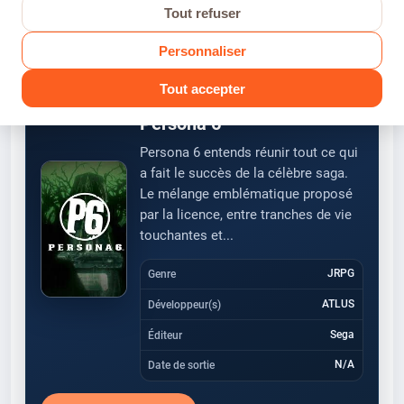
Tout refuser
Modogameur
AUTEUR
Personnaliser
Tout accepter
FICHE JEU
Persona 6
Persona 6 entends réunir tout ce qui
a fait le succès de la célèbre saga.
Le mélange emblématique proposé
par la licence, entre tranches de vie
touchantes et...
JRPG
Genre
ATLUS
Développeur(s)
Sega
Éditeur
N/A
Date de sortie