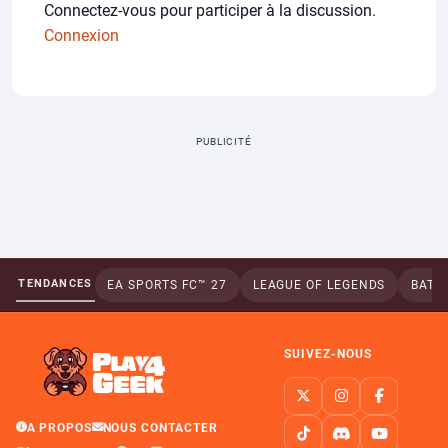
Connectez-vous pour participer à la discussion.
Connexion
PUBLICITÉ
TENDANCES
EA SPORTS FC™ 27
LEAGUE OF LEGENDS
BATTL
SUIVEZ-NOUS
A PROPOS
NOUS CONTACTER