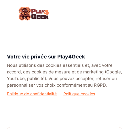
Aller
☰
au
Connex
ou
contenu
inscrip
TENDANCES
EA SPORTS FC™ 27
LEAGUE OF LEGENDS
BATT
Forum
Parlons Jeux Vidéo !
Consoles Old-Gen
Xbox 360
Votre vie privée sur Play4Geek
Nous utilisons des cookies essentiels et, avec votre
accord, des cookies de mesure et de marketing (Google,
YouTube, publicité). Vous pouvez accepter, refuser ou
personnaliser vos choix conformément au RGPD.
Xbox 360
Politique de confidentialité
·
Politique cookies
Dans Consoles Old-Gen
· Par Micifolen · 4 juillet 2026 · 1
réponse · 112 vues