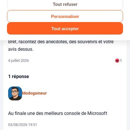
Micifolen
AUTEUR
Tout refuser
Personnaliser
Vous en pensez quoi de la Xbox 360? De ses jeux, de
Tout accepter
ses modèles, de sa manette..etc.
Bref, racontez des anecdotes, des souvenirs et votre
avis dessus.
4 juillet 2026
1
❤️
1 réponse
Modogameur
Au finale une des meilleurs console de Microsoft
03/08/2026 19:51