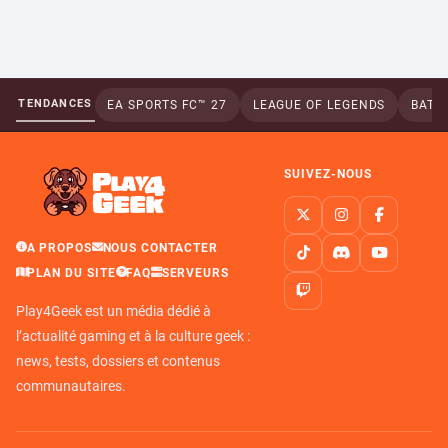
TENDANCES
EA SPORTS FC™ 27
LEAGUE OF LEGENDS
BATTL
SUIVEZ-NOUS
A PROPOS
NOUS CONTACTER
PLAN DU SITE
FAQ
SERVEURS
Play4Geek est un média dédié à
l’actualité gaming et à la culture geek :
news, tests, dossiers et contenus
communautaires.