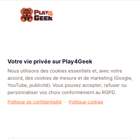
Aller
☰
au
Connex
ou
contenu
inscrip
TENDANCES
EA SPORTS FC™ 27
LEAGUE OF LEGENDS
BATT
Forum
Parlons
Consoles
Xbox
Actu
Découvrez enfin FINAL
Jeux
Next Gen
Series
Xbox
FANTASY VII REBIRTH sur
Vidéo !
X|S
toutes les plateformes
Votre vie privée sur Play4Geek
Nous utilisons des cookies essentiels et, avec votre
accord, des cookies de mesure et de marketing (Google,
YouTube, publicité). Vous pouvez accepter, refuser ou
personnaliser vos choix conformément au RGPD.
Politique de confidentialité
·
Politique cookies
Découvrez enfin FINAL
FANTASY VII REBIRTH sur
toutes les plateformes
Dans Actu Xbox
· Par Soriya Rosaria · 3 juillet 2026 · 0 réponses