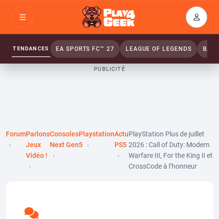
Aller
☰
au
Connex
ou
contenu
inscrip
TENDANCES
EA SPORTS FC™ 27
LEAGUE OF LEGENDS
BATT
PUBLICITÉ
Forum
Parlons
Consoles
Playstation
Actu
PlayStation Plus de juillet
Jeux
Next Gen
5
PS5
2026 : Call of Duty: Modern
Vidéo !
Warfare III, For the King II et
CrossCode à l’honneur