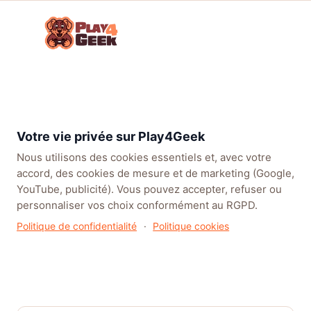
Aller
☰
au
Connex
ou
contenu
inscrip
TENDANCES
EA SPORTS FC™ 27
LEAGUE OF LEGENDS
BATT
Forum
Parlons
Consoles
Playstation
Actu
eFootball x Naruto
Jeux
Next Gen
5
PS5
Shippuden : Quand les
Vidéo !
ninjas de Konami
Votre vie privée sur Play4Geek
remplacent les footballeurs
Nous utilisons des cookies essentiels et, avec votre
dans un crossover inédit
accord, des cookies de mesure et de marketing (Google,
YouTube, publicité). Vous pouvez accepter, refuser ou
personnaliser vos choix conformément au RGPD.
Politique de confidentialité
·
Politique cookies
eFootball x Naruto Shippuden :
Quand les ninjas de Konami