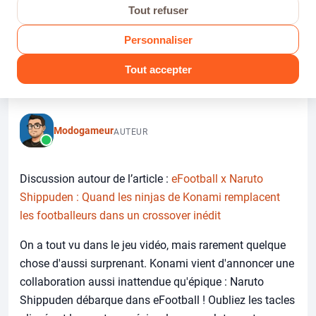
remplacent les footballeurs
Tout refuser
dans un crossover inédit
Personnaliser
Dans Actu PS5
· Par Modogameur · 3 juillet 2026 · 0 réponses ·
66 vues
Tout accepter
Modogameur
AUTEUR
Discussion autour de l’article :
eFootball x Naruto
Shippuden : Quand les ninjas de Konami remplacent
les footballeurs dans un crossover inédit
On a tout vu dans le jeu vidéo, mais rarement quelque
chose d'aussi surprenant. Konami vient d'annoncer une
collaboration aussi inattendue qu'épique : Naruto
Shippuden débarque dans eFootball ! Oubliez les tacles