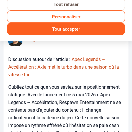
Tout refuser
Dans Actu PS5
· Par Modogameur · 3 juillet 2026 · 0 réponses ·
68 vues
Personnaliser
Tout accepter
Modogameur
AUTEUR
Discussion autour de l’article :
Apex Legends –
Accélération : Axle met le turbo dans une saison où la
vitesse tue
Oubliez tout ce que vous saviez sur le positionnement
statique. Avec le lancement ce 5 mai 2026 d’Apex
Legends – Accélération, Respawn Entertainment ne se
contente pas d’ajouter du contenu : il change
radicalement la cadence du jeu. Cette nouvelle saison
impose un rythme effréné où l’hésitation se paie cash