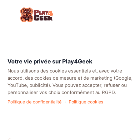
Aller
☰
au
Connex
ou
contenu
inscrip
TENDANCES
EA SPORTS FC™ 27
LEAGUE OF LEGENDS
BATT
Forum
Parlons
Consoles
Playstation
Actu
Apex Legends –
Jeux
Next Gen
5
PS5
Accélération : Axle met le
Vidéo !
turbo dans une saison où la
Votre vie privée sur Play4Geek
vitesse tue
Nous utilisons des cookies essentiels et, avec votre
accord, des cookies de mesure et de marketing (Google,
YouTube, publicité). Vous pouvez accepter, refuser ou
personnaliser vos choix conformément au RGPD.
Politique de confidentialité
·
Politique cookies
Apex Legends – Accélération :
Axle met le turbo dans une
saison où la vitesse tue