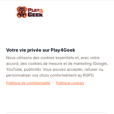
Aller
☰
au
Connex
ou
contenu
inscrip
TENDANCES
EA SPORTS FC™ 27
LEAGUE OF LEGENDS
BATT
Forum
Parlons
Consoles
Playstation
Actu
Lords of the Fallen II : la
Jeux
Next Gen
5
PS5
nouvelle bande-annonce
Vidéo !
dévoile la date de sortie
Votre vie privée sur Play4Geek
Nous utilisons des cookies essentiels et, avec votre
accord, des cookies de mesure et de marketing (Google,
YouTube, publicité). Vous pouvez accepter, refuser ou
personnaliser vos choix conformément au RGPD.
Politique de confidentialité
·
Politique cookies
Lords of the Fallen II : la
nouvelle bande-annonce dévoile
la date de sortie