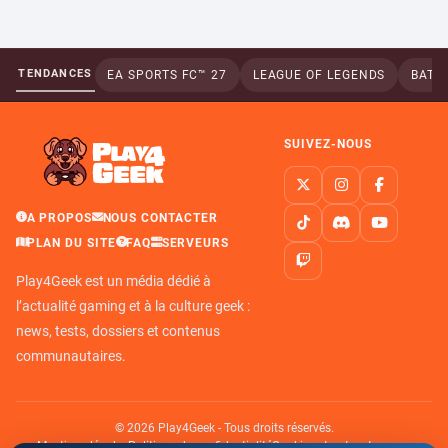
TENDANCES
EA SPORTS FC™ 27
LEAGUE OF LEGENDS
BATTL
SUIVEZ-NOUS
A PROPOS
NOUS CONTACTER
PLAN DU SITE
FAQ
SERVEURS
Play4Geek est un média dédié à
l’actualité gaming et à la culture geek :
news, tests, dossiers et contenus
communautaires.
© 2026 Play4Geek - Tous droits réservés.
Mentions légales
Politique de confidentialité
Cookies et autres traceurs