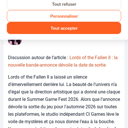
Tout refuser
Dans Actu PS5
· Par Itsiami · 3 juillet 2026 · 0 réponses · 61
vues
Personnaliser
Tout accepter
Itsiami
AUTEUR
Discussion autour de l’article :
Lords of the Fallen II : la
nouvelle bande-annonce dévoile la date de sortie
Lords of the Fallen II a laissé un silence
d’émerveillement derrière lui. La beauté de l’univers n’a
d’égal que la direction artistique qui a donné une claque
durant le Summer Game Fest 2026. Alors que l’annonce
dévoile la sortie du jeu pour l'automne 2026 sur toutes
les plateformes, le studio indépendant CI Games lève le
voile de mystères et ça nous donne l’eau à la bouche.