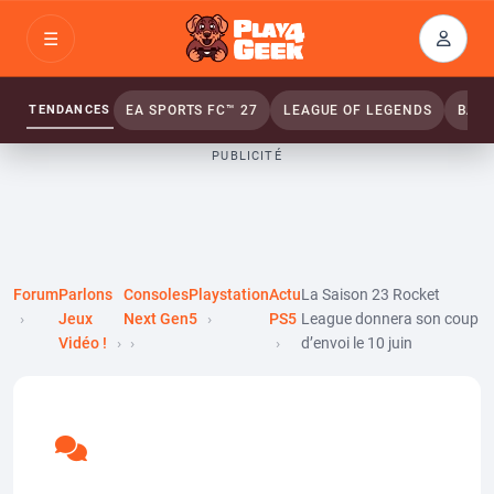
Aller
☰
au
Connex
ou
contenu
inscrip
TENDANCES
EA SPORTS FC™ 27
LEAGUE OF LEGENDS
BATT
PUBLICITÉ
Forum
Parlons
Consoles
Playstation
Actu
La Saison 23 Rocket
Jeux
Next Gen
5
PS5
League donnera son coup
Vidéo !
d’envoi le 10 juin