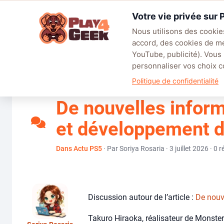
Aller
Votre vie privée sur
au
☰
contenu
Nous utilisons des cookies
accord, des cookies de m
TENDANCES
EA SPORTS FC™ 27
LEAGUE OF LEGENDS
BATT
YouTube, publicité). Vous
personnaliser vos choix
Forum
Parlons Jeux Vidéo !
Consoles Next Gen
Playstation 5
Politique de confidentialité
De nouvelles infor
et développement du
Dans Actu PS5
· Par Soriya Rosaria · 3 juillet 2026 · 0
Discussion autour de l’article :
De nouv
Takuro Hiraoka, réalisateur de Monster