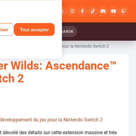
Connexion
ou
inscription
iser
Tout accepter
ANTASY RELINK : ENDLESS RANGAROK
dance™ et développement du jeu pour la Nintendo Switch 2
ter Wilds: Ascendance™
tch 2
développement du jeu pour la Nintendo Switch 2
dévoilé des détails sur cette extension massive et très