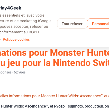
 Play4Geek
 essentiels et, avec votre
esure et de marketing (Google,
Tout refuser
Personnal
LEFIELD 6
PALWORLD
APEX LEGENDS
SAROS
GRANBLUE F
 pouvez accepter, refuser ou
 conformément au RGPD.
Actu PS5
De nouvelles informations pour Monster Hunter Wilds: Ascen
·
Politique cookies
mations pour Monster Hun
 jeu pour la Nintendo Swi
 réponses · 62 vues
elles informations pour Monster Hunter Wilds: Ascendance™ et 
 Hunter Wilds: Ascendance™, et Ryozo Tsujimoto, producteur, ont 