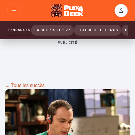
Aller
☰
au
Connex
ou
contenu
inscrip
TENDANCES
EA SPORTS FC™ 27
LEAGUE OF LEGENDS
BATT
PUBLICITÉ
← Tous les succès