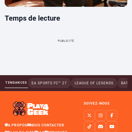
Temps de lecture
PUBLICITÉ
TENDANCES
EA SPORTS FC™ 27
LEAGUE OF LEGENDS
BATTL
SUIVEZ-NOUS
A PROPOS
NOUS CONTACTER