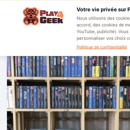
Aller
Votre vie privée sur
au
☰
contenu
Nous utilisons des cookies
accord, des cookies de m
TENDANCES
EA SPORTS FC™ 27
LEAGUE OF LEGENDS
BATT
YouTube, publicité). Vous
personnaliser vos choix
← Tous les succès
Politique de confidentialité