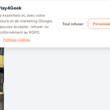
 Play4Geek
 essentiels et, avec votre
esure et de marketing (Google,
Tout refuser
Personnal
LEFIELD 6
PALWORLD
APEX LEGENDS
SAROS
GRANBLUE F
 pouvez accepter, refuser ou
 conformément au RGPD.
·
Politique cookies