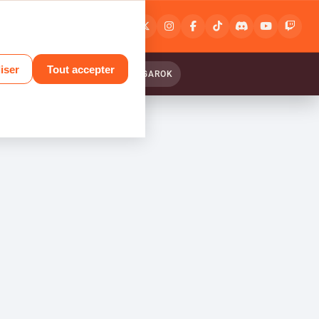
Connexion
ou
inscription
iser
Tout accepter
ANTASY RELINK : ENDLESS RANGAROK