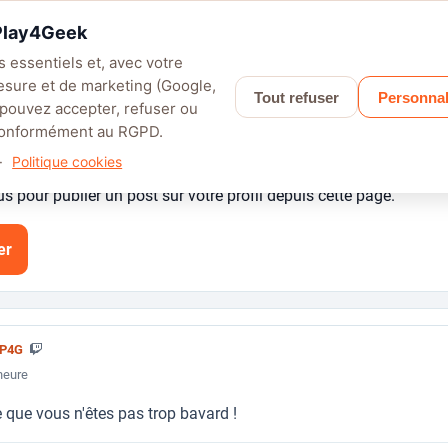
 Play4Geek
 essentiels et, avec votre
esure et de marketing (Google,
Tout refuser
Personnal
LEFIELD 6
PALWORLD
APEX LEGENDS
SAROS
GRANBLUE F
 pouvez accepter, refuser ou
 conformément au RGPD.
·
Politique cookies
 pour publier un post sur votre profil depuis cette page.
er
5P4G
 heure
 que vous n'êtes pas trop bavard !