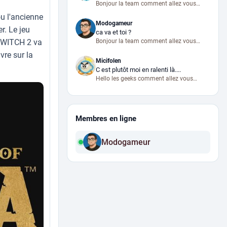
Bonjour la team comment allez vous
aujourd’hui ?
ou l'ancienne
Modogameur
r. Le jeu
ca va et toi ?
SWITCH 2 va
Bonjour la team comment allez vous
aujourd’hui ?
vre sur la
Micifolen
C est plutôt moi en ralenti là....
Hello les geeks comment allez vous
aujourd’hui ?
Membres en ligne
Modogameur