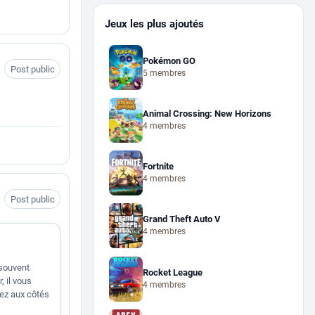
Jeux les plus ajoutés
Pokémon GO
Post public
5 membres
Animal Crossing: New Horizons
4 membres
Fortnite
4 membres
Post public
Grand Theft Auto V
4 membres
 souvent
Rocket League
 il vous
4 membres
tez aux côtés