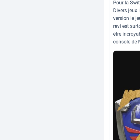
Pour la Switc
Divers jeux 
version le j
revi est su
être incroya
console de 