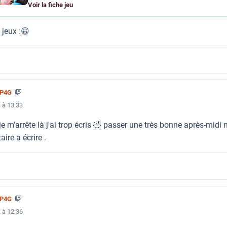
Voir la fiche jeu
 jeux :😀
5P4G
 à 13:33
je m'arrête là j'ai trop écris 🤣 passer une très bonne après-midi 
re a écrire .
5P4G
 à 12:36