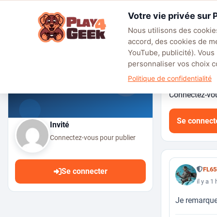
Aller
Votre vie privée sur
au
☰
contenu
Nous utilisons des cookies
accord, des cookies de m
TENDANCES
EA SPORTS FC™ 27
LEAGUE OF LEGENDS
BATT
YouTube, publicité). Vous
personnaliser vos choix
Politique de confidentialité
Connectez-vous
Se connect
Invité
Connectez-vous pour publier
FL6
Se connecter
il y a 1
Je remarque