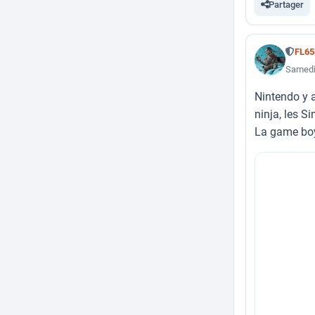
Partager
FL6
Samedi
Nintendo y a
ninja, les S
La game boys