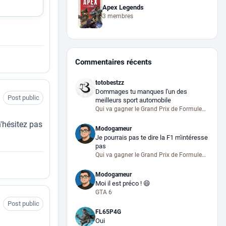
Apex Legends
3 membres
Commentaires récents
totobestzz
Dommages tu manques l'un des
Post public
meilleurs sport automobile
Qui va gagner le Grand Prix de Formule…
n'hésitez pas
Modogameur
Je pourrais pas te dire la F1 m'intéresse
pas
Qui va gagner le Grand Prix de Formule…
Modogameur
Moi il est préco ! 😄
GTA 6
Post public
FL65P4G
Oui