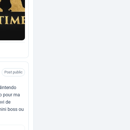
Post public
 Nintendo
up pour ma
nvi de
mini boss ou