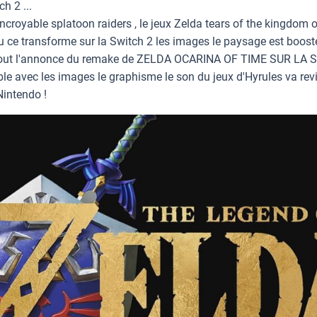
h 2 ...
incroyable splatoon raiders , le jeux Zelda tears of the kingdom 
eu ce transforme sur la Switch 2 les images le paysage est booste
rtout l'annonce du remake de ZELDA OCARINA OF TIME SUR LA 
ble avec les images le graphisme le son du jeux d'Hyrules va revi
Nintendo !