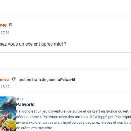
5P4G
 17:31
sez vous un exelent après midi ?
est en train de jouer à
ameur
Palworld
 18:32
JEU
Palworld
Palworld est un jeu d’aventure, de survie et de craft en monde ouvert,
décrit comme « Pokémon avec des armes ». Développé par Pocketpair,
invite à explorer un vaste archipel où vous capturez, élevez et combat
de créatures mystérie…